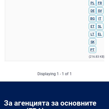
PL
FR
DE
SV
BG
IT
ET
SL
LT
EL
SK
PT
(216.83 KB)
Displaying 1 - 1 of 1
За агенцията за основните