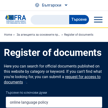
Skip to main content
Български
Търсене
Search
the
FRA
Home
За агенцията за основните права (FRA)
Register of documents
website
Register of documents
Here you can search for official documents published on
this website by category or keyword. If you can't find what
you're looking for, you can submit a
request for access to
documents
.
Търсене по ключови думи