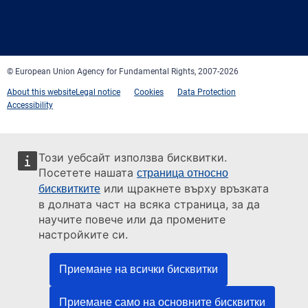
Facebook
Twitter
LinkedIn
YouTube
Newsletter
E-
RSS
mail
© European Union Agency for Fundamental Rights, 2007-2026
About this website
Legal notice
Cookies
Data Protection
Accessibility
Този уебсайт използва бисквитки.
Посетете нашата
страница относно
или щракнете върху връзката
бисквитките
в долната част на всяка страница, за да
научите повече или да промените
настройките си.
Приемане на всички бисквитки
Приемане само на основните бисквитки