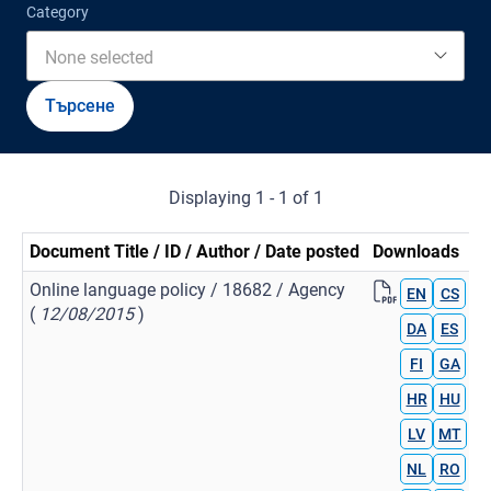
Category
None selected
Displaying 1 - 1 of 1
Document Title / ID / Author / Date posted
Downloads
Online language policy / 18682 / Agency
EN
CS
(
12/08/2015
)
DA
ES
FI
GA
HR
HU
LV
MT
NL
RO