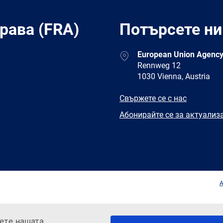
рава (FRA)
Потърсете ни
Address
European Union Agency
Rennweg 12
1030 Vienna, Austria
E-
Свържете се с нас
mail
Newsletter
Абонирайте се за актуализ
Facebook
Twitter
LinkedIn
YouTub
A
тете нашата