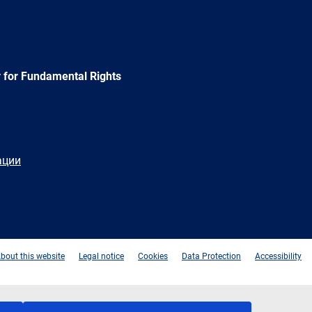
 for Fundamental Rights
ации
e
Newsletter
E-
RSS
mail
bout this website
Legal notice
Cookies
Data Protection
Accessibility