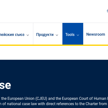
Newsroom
опейския съюз
Продукти
Tools
se
of the European Union (CJEU) and the European Court of Human R
n of national case law with direct references to the Charter fro