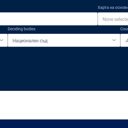
Харта на основ
None select
Deciding bodies
Cou
Национален съд
-