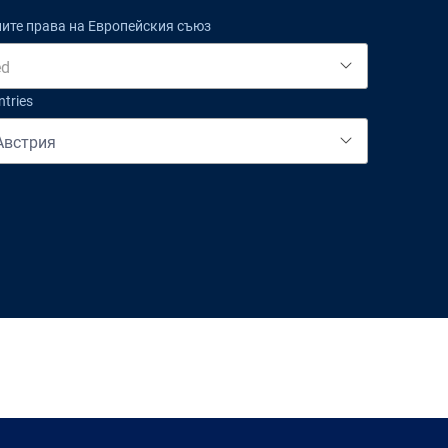
ните права на Европейския съюз
ed
ntries
Австрия