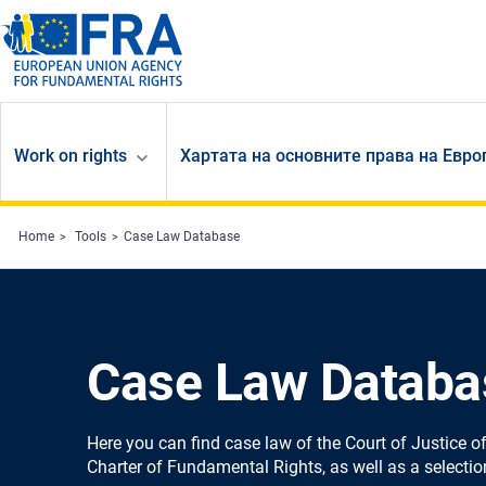
Skip to main content
Work on rights
Хартата на основните права на Евр
Home
Tools
Case Law Database
Case Law Databa
Here you can find case law of the Court of Justice 
Charter of Fundamental Rights, as well as a selectio