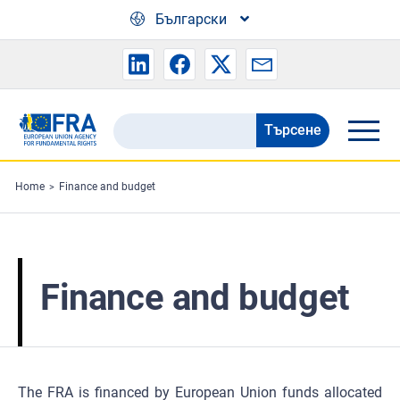
Skip to main content
Български
Търсене
Search
the
FRA
Home
Finance and budget
website
Finance and budget
The FRA is financed by European Union funds allocated