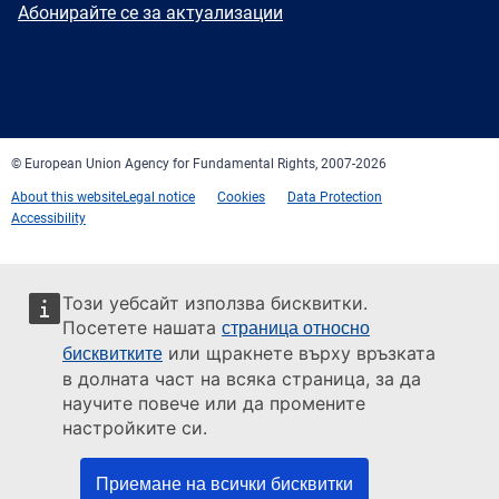
Newsletter
Абонирайте се за актуализации
Facebook
Twitter
LinkedIn
YouTube
Newsletter
E-
RSS
mail
© European Union Agency for Fundamental Rights, 2007-2026
About this website
Legal notice
Cookies
Data Protection
Accessibility
Този уебсайт използва бисквитки.
Посетете нашата
страница относно
или щракнете върху връзката
бисквитките
в долната част на всяка страница, за да
научите повече или да промените
настройките си.
Приемане на всички бисквитки