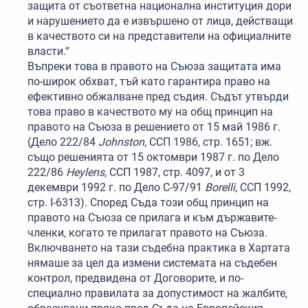
защита от съответна национална институция дори
и нарушението да е извършено от лица, действащи
в качеството си на представители на официалните
власти.“
Въпреки това в правото на Съюза защитата има
по-широк обхват, тъй като гарантира право на
ефективно обжалване пред съдия. Съдът утвърди
това право в качеството му на общ принцип на
правото на Съюза в решението от 15 май 1986 г.
(Дело 222/84
Johnston
, ССП 1986, стр. 1651; вж.
също решенията от 15 октомври 1987 г. по Дело
222/86
Heylens
, ССП 1987, стр. 4097, и от 3
декември 1992 г. по Дело C-97/91
Borelli
, ССП 1992,
стр. I-6313). Според Съда този общ принцип на
правото на Съюза се прилага и към държавите-
членки, когато те прилагат правото на Съюза.
Включването на тази съдебна практика в Хартата
нямаше за цел да измени системата на съдебен
контрол, предвидена от Договорите, и по-
специално правилата за допустимост на жалбите,