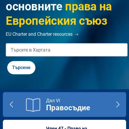
основните
права на
Европейския съюз
EU Charter and Charter resources
Дял VI
Правосъдие
Previous
Next
title
title
Член 47 - Право на