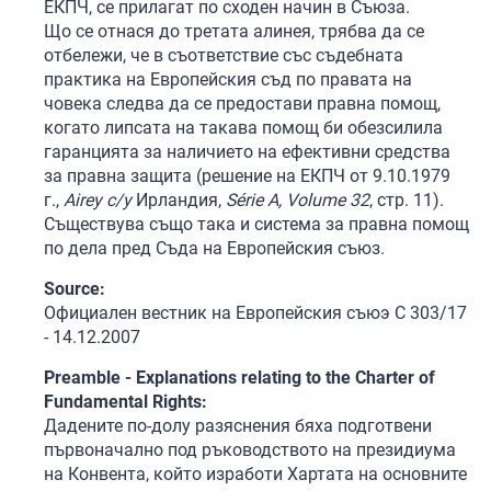
ЕКПЧ, се прилагат по сходен начин в Съюза.
Що се отнася до третата алинея, трябва да се
отбележи, че в съответствие със съдебната
практика на Европейския съд по правата на
човека следва да се предостави правна помощ,
когато липсата на такава помощ би обезсилила
гаранцията за наличието на ефективни средства
за правна защита (решение на ЕКПЧ от 9.10.1979
г.,
Airey с/у
Ирландия,
Série A, Volume 32
, стр. 11).
Съществува също така и система за правна помощ
по дела пред Съда на Европейския съюз.
Source:
Официален вестник на Европейския съюэ C 303/17
- 14.12.2007
Preamble - Explanations relating to the Charter of
Fundamental Rights:
Дадените по-долу разяснения бяха подготвени
първоначално под ръководството на президиума
на Конвента, който изработи Хартата на основните