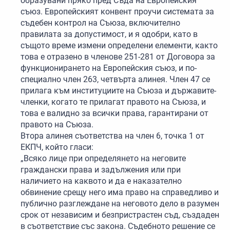
образувани пряко пред Съда на Европейския
съюз. Европейският конвент проучи системата за
съдебен контрол на Съюза, включително
правилата за допустимост, и я одобри, като в
същото време измени определени елементи, както
това е отразено в членове 251-281 от Договора за
функционирането на Европейския съюз, и по-
специално член 263, четвърта алинея. Член 47 се
прилага към институциите на Съюза и държавите-
членки, когато те прилагат правото на Съюза, и
това е валидно за всички права, гарантирани от
правото на Съюза.
Втора алинея съответства на член 6, точка 1 от
ЕКПЧ, който гласи:
„Всяко лице при определянето на неговите
граждански права и задължения или при
наличието на каквото и да е наказателно
обвинение срещу него има право на справедливо и
публично разглеждане на неговото дело в разумен
срок от независим и безпристрастен съд, създаден
в съответствие със закона. Съдебното решение се