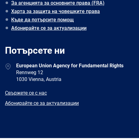
За агенцията за основните права (FRA)
Харта за защита на човешките права
Къде да потърсите помощ
Абонирайте се за актуализации
Потърсете ни
Address
European Union Agency for Fundamental Rights
Rennweg 12
1030 Vienna, Austria
E-
Свържете се с нас
mail
Newsletter
Абонирайте се за актуализации
Facebook
Twitter
LinkedIn
YouTube
Newsletter
E-
RSS
mail