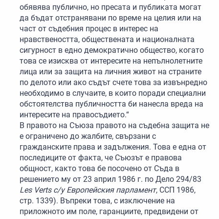
обявява публично, но пресата и публиката могат
да бъдат отстранявани по време на целия или на
част от съдебния процес в интерес на
нравствеността, обществената и националната
сигурност в едно демократично общество, когато
това се изисква от интересите на непълнолетните
лица или за защита на личния живот на страните
по делото или ако съдът счете това за извънредно
необходимо в случаите, в които поради специални
обстоятелства публичността би нанесла вреда на
интересите на правосъдието.“
В правото на Съюза правото на съдебна защита не
е ограничено до жалбите, свързани с
гражданските права и задължения. Това е една от
последиците от факта, че Съюзът е правова
общност, както това бе посочено от Съда в
решението му от 23 април 1986 г. по Дело 294/83
Les Verts с/у Европейския парламент
, ССП 1986,
стр. 1339). Въпреки това, с изключение на
приложното им поле, гаранциите, предвидени от