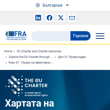
Skip to main content
Български
Търсене
Search
the
FRA
Home
EU Charter and Charter resources
Explore the EU Charter through Charterpedia
Дял VI: Правосъдие
website
Член 47 - Право на ефективни правни средства за защита и на справедлив съдебен процес
Хартата на