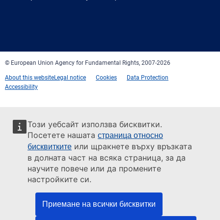
Facebook
Twitter
LinkedIn
YouTube
Newsletter
E-
RSS
mail
© European Union Agency for Fundamental Rights, 2007-2026
About this website
Legal notice
Cookies
Data Protection
Accessibility
Този уебсайт използва бисквитки.
Посетете нашата
страница относно
или щракнете върху връзката
бисквитките
в долната част на всяка страница, за да
научите повече или да промените
настройките си.
Приемане на всички бисквитки