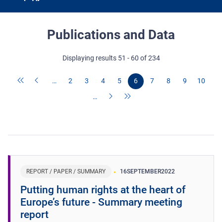
Publications and Data
Displaying results 51 - 60 of 234
…
2
3
4
5
6
7
8
9
10
…
REPORT / PAPER / SUMMARY
16
SEPTEMBER
2022
Putting human rights at the heart of
Europe’s future - Summary meeting
report