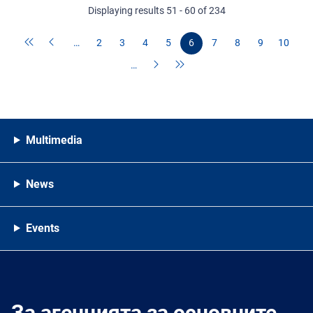
Displaying results 51 - 60 of 234
…
2
3
4
5
6
7
8
9
10
…
Multimedia
News
Events
За агенцията за основните