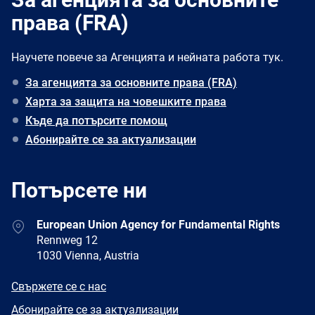
права (FRA)
Научете повече за Агенцията и нейната работа тук.
За агенцията за основните права (FRA)
Харта за защита на човешките права
Къде да потърсите помощ
Абонирайте се за актуализации
Потърсете ни
Address
European Union Agency for Fundamental Rights
Rennweg 12
1030 Vienna, Austria
E-
Свържете се с нас
mail
Newsletter
Абонирайте се за актуализации