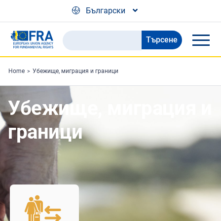
Skip to main content
Български
Търсене
Search
the
FRA
Home
Убежище, миграция и граници
website
Убежище, миграция и
граници