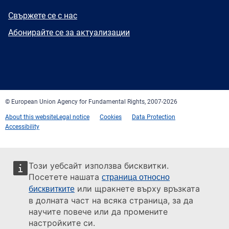
E-
Свържете се с нас
mail
Newsletter
Абонирайте се за актуализации
Facebook
Twitter
LinkedIn
YouTube
Newsletter
E-
RSS
mail
© European Union Agency for Fundamental Rights, 2007-2026
About this website
Legal notice
Cookies
Data Protection
Accessibility
Този уебсайт използва бисквитки.
Посетете нашата
страница относно
или щракнете върху връзката
бисквитките
в долната част на всяка страница, за да
научите повече или да промените
настройките си.