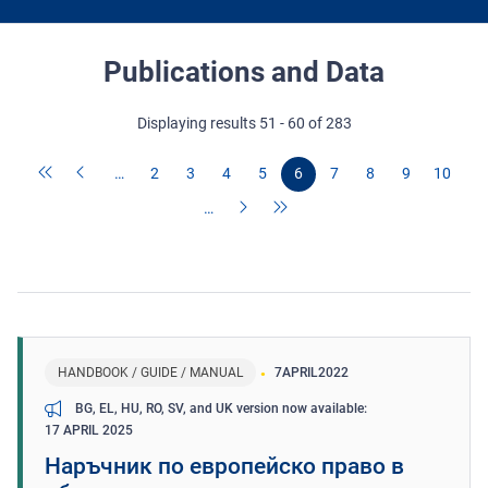
Publications and Data
Displaying results 51 - 60 of 283
…
2
3
4
5
6
7
8
9
10
…
HANDBOOK / GUIDE / MANUAL
7
APRIL
2022
BG, EL, HU, RO, SV, and UK version now available
17 APRIL 2025
Наръчник по европейско право в