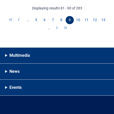
Displaying results 81 - 90 of 283
…
5
6
7
8
9
10
11
12
13
…
Multimedia
News
Events