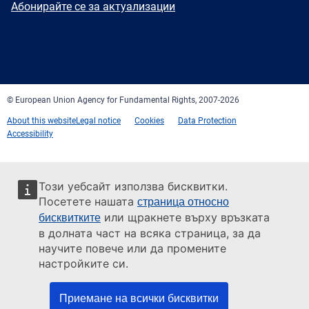
Newsletter
Абонирайте се за актуализации
Facebook
Twitter
LinkedIn
YouTube
Newsletter
E-
RSS
mail
© European Union Agency for Fundamental Rights, 2007-2026
About this website
Legal notice
Cookies
Data Protection
Accessibility
Този уебсайт използва бисквитки.
Посетете нашата
страница относно
или щракнете върху връзката
бисквитките
в долната част на всяка страница, за да
научите повече или да промените
настройките си.
Приемане на всички бисквитки