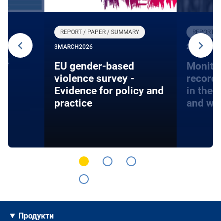
REPORT / PAPER / SUMMARY
REPORT /
3
MARCH
2026
27
JANUARY
24
EU gender-based
Monito
violence survey -
record
Evidence for policy and
in the 
practice
and wa
Продукти