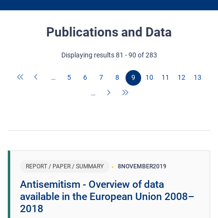
Publications and Data
Displaying results 81 - 90 of 283
…
5
6
7
8
9
10
11
12
13
…
REPORT / PAPER / SUMMARY
8
NOVEMBER
2019
Antisemitism - Overview of data
available in the European Union 2008–
2018