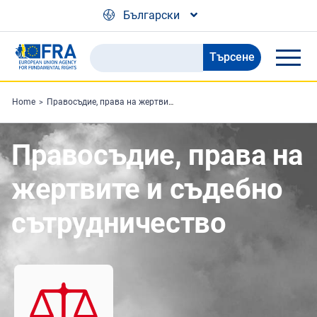
Skip to main content
Български
Търсене
Search
the
FRA
Home
Правосъдие, права на жертвите и съдебно сътрудничество
website
Правосъдие, права на
жертвите и съдебно
сътрудничество