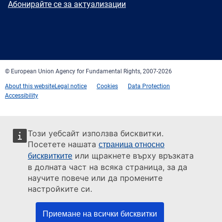
Newsletter
Абонирайте се за актуализации
Facebook
Twitter
LinkedIn
YouTube
Newsletter
E-
RSS
mail
© European Union Agency for Fundamental Rights, 2007-2026
About this website
Legal notice
Cookies
Data Protection
Accessibility
Този уебсайт използва бисквитки.
Посетете нашата
страница относно
или щракнете върху връзката
бисквитките
в долната част на всяка страница, за да
научите повече или да промените
настройките си.
Приемане на всички бисквитки