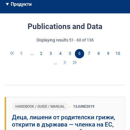
Продукти
Publications and Data
Displaying results 51 - 60 of 136
…
2
3
4
5
6
7
8
9
10
…
HANDBOOK / GUIDE / MANUAL
13
JUNE
2019
Деца, лишени от родителски грижи,
открити в държава — членка на ЕС,