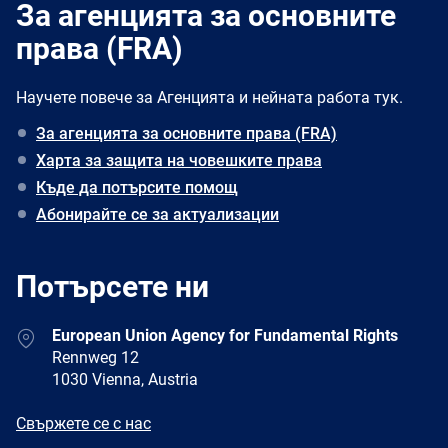
За агенцията за основните
права (FRA)
Научете повече за Агенцията и нейната работа тук.
За агенцията за основните права (FRA)
Харта за защита на човешките права
Къде да потърсите помощ
Абонирайте се за актуализации
Потърсете ни
Address
European Union Agency for Fundamental Rights
Rennweg 12
1030 Vienna, Austria
E-
Свържете се с нас
mail