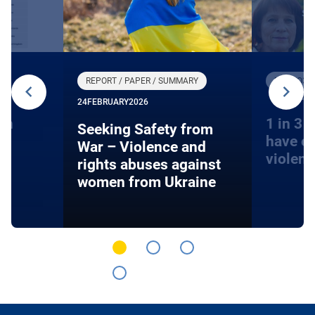
REPORT / PAPER / SUMMARY
ВИДЕОЗА
15 DECE
24
FEBRUARY
2026
on
1 in 3 
Seeking Safety from
have e
War – Violence and
violen
rights abuses against
women from Ukraine