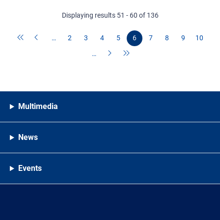
Displaying results 51 - 60 of 136
…
2
3
4
5
6
7
8
9
10
…
Multimedia
News
Events