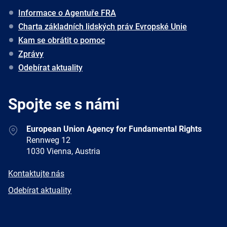
Informace o Agentuře FRA
Charta základních lidských práv Evropské Unie
Kam se obrátit o pomoc
Zprávy
Odebírat aktuality
Spojte se s námi
Address
European Union Agency for Fundamental Rights
Rennweg 12
1030 Vienna, Austria
E-
Kontaktujte nás
mail
Newsletter
Odebírat aktuality
Facebook
Twitter
LinkedIn
YouTube
Newsletter
E-
RSS