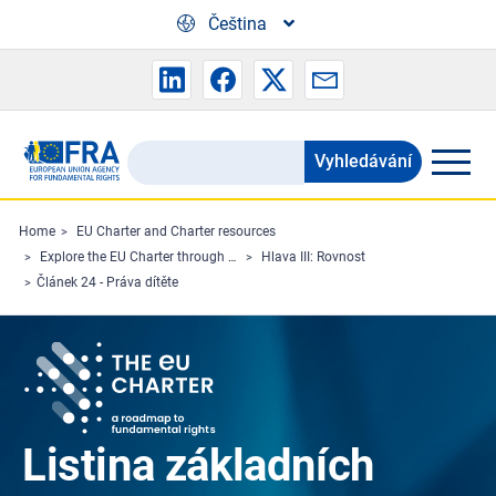
Skip to main content
Čeština
Vyhledávání
Search
the
FRA
Home
EU Charter and Charter resources
Explore the EU Charter through Charterpedia
Hlava III: Rovnost
website
Článek 24 - Práva dítěte
Listina základních