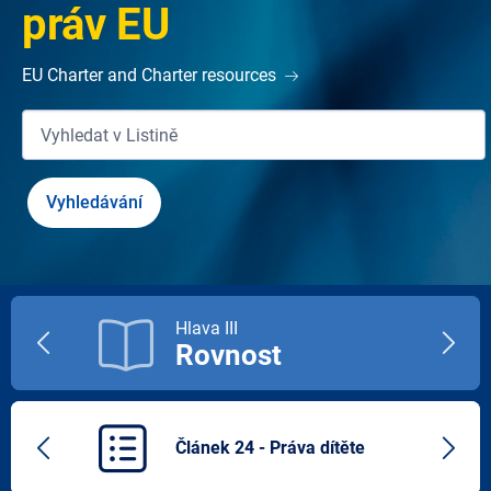
práv EU
EU Charter and Charter resources
Hlava III
Rovnost
Previous
Next
title
title
Článek 24 - Práva dítěte
Previous
Next
article
artic