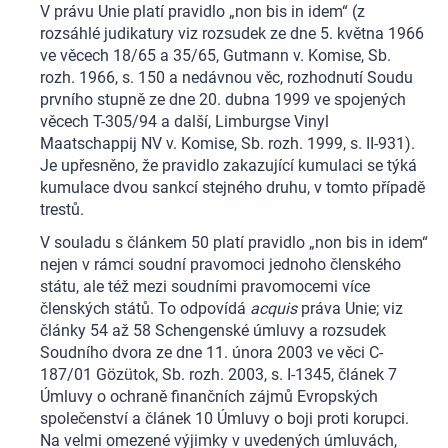
V právu Unie platí pravidlo „non bis in idem“ (z
rozsáhlé judikatury viz rozsudek ze dne 5. května 1966
ve věcech 18/65 a 35/65, Gutmann v. Komise, Sb.
rozh. 1966, s. 150 a nedávnou věc, rozhodnutí Soudu
prvního stupně ze dne 20. dubna 1999 ve spojených
věcech T-305/94 a další, Limburgse Vinyl
Maatschappij NV v. Komise, Sb. rozh. 1999, s. II-931).
Je upřesněno, že pravidlo zakazující kumulaci se týká
kumulace dvou sankcí stejného druhu, v tomto případě
trestů.
V souladu s článkem 50 platí pravidlo „non bis in idem“
nejen v rámci soudní pravomoci jednoho členského
státu, ale též mezi soudními pravomocemi více
členských států. To odpovídá
acquis
práva Unie; viz
články 54 až 58 Schengenské úmluvy a rozsudek
Soudního dvora ze dne 11. února 2003 ve věci C-
187/01 Gözütok, Sb. rozh. 2003, s. I-1345, článek 7
Úmluvy o ochraně finančních zájmů Evropských
společenství a článek 10 Úmluvy o boji proti korupci.
Na velmi omezené výjimky v uvedených úmluvách,