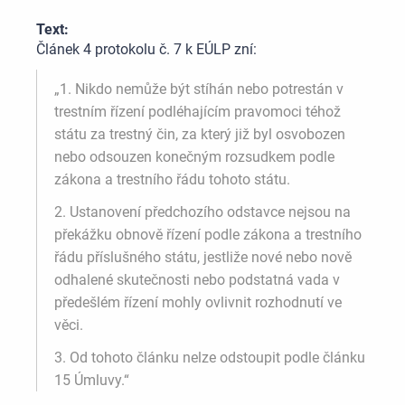
Text:
Článek 4 protokolu č. 7 k EÚLP zní:
„1. Nikdo nemůže být stíhán nebo potrestán v
trestním řízení podléhajícím pravomoci téhož
státu za trestný čin, za který již byl osvobozen
nebo odsouzen konečným rozsudkem podle
zákona a trestního řádu tohoto státu.
2. Ustanovení předchozího odstavce nejsou na
překážku obnově řízení podle zákona a trestního
řádu příslušného státu, jestliže nové nebo nově
odhalené skutečnosti nebo podstatná vada v
předešlém řízení mohly ovlivnit rozhodnutí ve
věci.
3. Od tohoto článku nelze odstoupit podle článku
15 Úmluvy.“