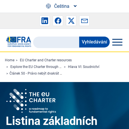
Skip to main content
Čeština
Vyhledávání
Search
the
FRA
Home
EU Charter and Charter resources
Explore the EU Charter through Charterpedia
Hlava VI: Soudnictví
website
Článek 50 - Právo nebýt dvakrát trestně stíhán nebo trestán za stejný trestný čin
Listina základních