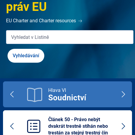
práv EU
EU Charter and Charter resources
Hlava VI
Soudnictví
Previous
Next
title
title
Článek 50 - Právo nebýt
dvakrát trestně stíhán nebo
Previous
Next
trestán za stejný trestný čin