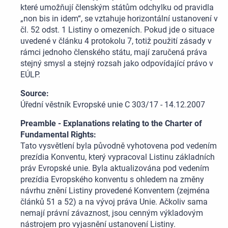
které umožňují členským státům odchylku od pravidla
„non bis in idem“, se vztahuje horizontální ustanovení v
čl. 52 odst. 1 Listiny o omezeních. Pokud jde o situace
uvedené v článku 4 protokolu 7, totiž použití zásady v
rámci jednoho členského státu, mají zaručená práva
stejný smysl a stejný rozsah jako odpovídající právo v
EÚLP.
Source:
Úřední věstník Evropské unie C 303/17 - 14.12.2007
Preamble - Explanations relating to the Charter of
Fundamental Rights:
Tato vysvětlení byla původně vyhotovena pod vedením
prezídia Konventu, který vypracoval Listinu základních
práv Evropské unie. Byla aktualizována pod vedením
prezídia Evropského konventu s ohledem na změny
návrhu znění Listiny provedené Konventem (zejména
článků 51 a 52) a na vývoj práva Unie. Ačkoliv sama
nemají právní závaznost, jsou cenným výkladovým
nástrojem pro vyjasnění ustanovení Listiny.