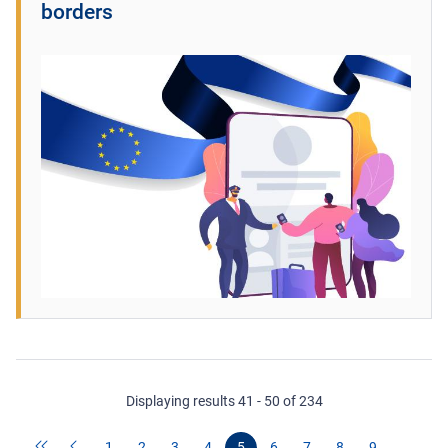
borders
Displaying results 41 - 50 of 234
1
2
3
4
5
6
7
8
9
…