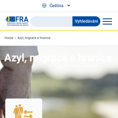
Skip to main content
Čeština
Vyhledávání
Search
the
FRA
Home
Azyl, migrace a hranice
website
Azyl, migrace a hranice