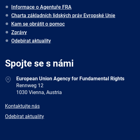
Informace o Agentuře FRA
Charta základních lidských práv Evropské Unie
Kam se obrátit o pomoc
Zprávy
Odebírat aktuality
Spojte se s námi
Address
European Union Agency for Fundamental Rights
Rennweg 12
1030 Vienna, Austria
E-
Kontaktujte nás
mail
Newsletter
Odebírat aktuality
Facebook
Twitter
LinkedIn
YouTube
Newsletter
E-
RSS
mail