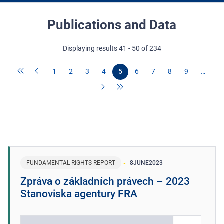
Publications and Data
Displaying results 41 - 50 of 234
1
2
3
4
5
6
7
8
9
…
FUNDAMENTAL RIGHTS REPORT
8
JUNE
2023
Zpráva o základních právech – 2023
Stanoviska agentury FRA