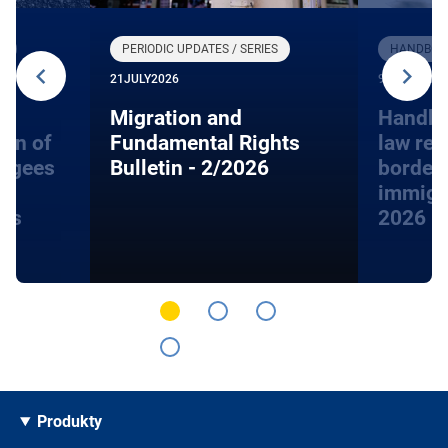
R
PERIODIC UPDATES / SERIES
HANDBOOK
21
JULY
2026
9
JUNE
2026
Migration and
Handbo
ion of
Fundamental Rights
law rel
fugees
Bulletin - 2/2026
border
immigra
hts
2026
Produkty