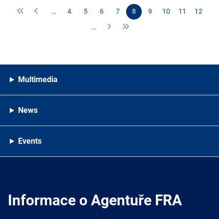
…
4
5
6
7
8
9
10
11
12
…
Multimedia
News
Events
Informace o Agentuře FRA