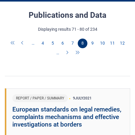
Publications and Data
Displaying results 71 - 80 of 234
…
4
5
6
7
8
9
10
11
12
…
REPORT / PAPER / SUMMARY
9
JULY
2021
European standards on legal remedies,
complaints mechanisms and effective
investigations at borders