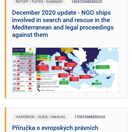
REPORT / PAPER / SUMMARY
18
DECEMBER
2020
December 2020 update - NGO ships
involved in search and rescue in the
Mediterranean and legal proceedings
against them
HANDBOOK / GUIDE / MANUAL
17
DECEMBER
2020
Příručka o evropských právních