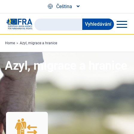
Skip to main content
Čeština
Vyhledávání
Search
the
FRA
Home
Azyl, migrace a hranice
website
Azyl, migrace a hranice