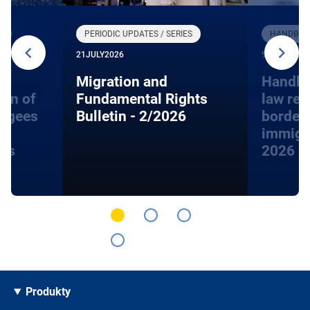
R
PERIODIC UPDATES / SERIES
HANDBOOK
21
JULY
2026
9
JUNE
2026
Migration and
Handbo
ion of
Fundamental Rights
law rel
fugees
Bulletin - 2/2026
border
immigra
hts
2026
Produkty