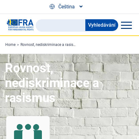
Skip to main content
Čeština
Vyhledávání
Search
the
FRA
Home
Rovnost, nediskriminace a rasismus
website
Rovnost,
nediskriminace a
rasismus