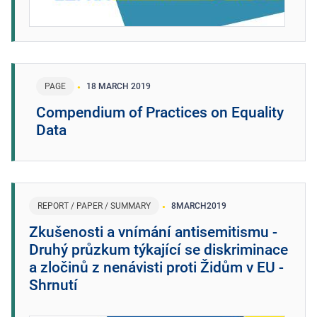
PAGE
18 MARCH 2019
Compendium of Practices on Equality
Data
REPORT / PAPER / SUMMARY
8
MARCH
2019
Zkušenosti a vnímání antisemitismu -
Druhý průzkum týkající se diskriminace
a zločinů z nenávisti proti Židům v EU -
Shrnutí