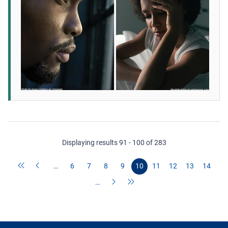
Displaying results 91 - 100 of 283
…
6
7
8
9
10
11
12
13
14
…