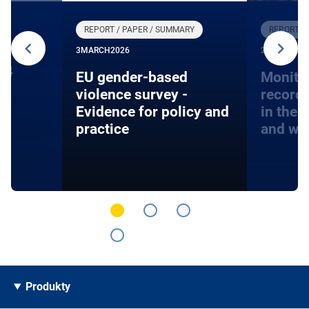
REPORT / PAPER / SUMMARY
REPORT /
3
MARCH
2026
27
JANUARY
24
EU gender-based
Monito
violence survey -
record
Evidence for policy and
in the 
practice
and wa
Produkty