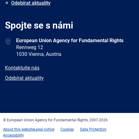
Odebírat aktuality
Spojte se s námi
Address
European Union Agency for Fundamental Rights
Rennweg 12
1030 Vienna, Austria
E-
Kontaktujte nás
mail
Newsletter
Odebírat aktuality
Facebook
Twitter
LinkedIn
YouTube
Newsletter
E-
RSS
mail
© European Union Agency for Fundamental Rights, 2007-2026
About this website
Legal notice
Cookies
Data Protection
Accessibility