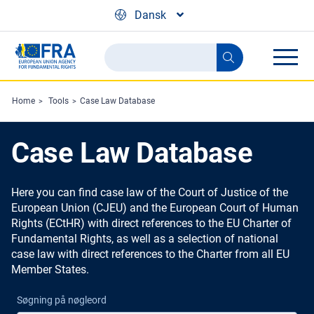
Skip to main content
Dansk
Search
Search
the
FRA
Home
Tools
Case Law Database
website
Case Law Database
Here you can find case law of the Court of Justice of the
European Union (CJEU) and the European Court of Human
Rights (ECtHR) with direct references to the EU Charter of
Fundamental Rights, as well as a selection of national
case law with direct references to the Charter from all EU
Member States.
Søgning på nøgleord