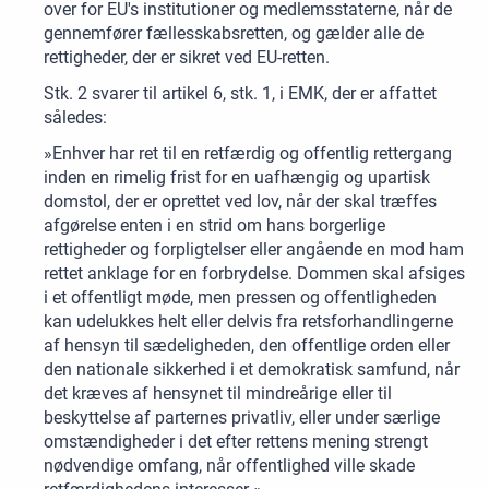
over for EU's institutioner og medlemsstaterne, når de
gennemfører fællesskabsretten, og gælder alle de
rettigheder, der er sikret ved EU-retten.
Stk. 2 svarer til artikel 6, stk. 1, i EMK, der er affattet
således:
»Enhver har ret til en retfærdig og offentlig rettergang
inden en rimelig frist for en uafhængig og upartisk
domstol, der er oprettet ved lov, når der skal træffes
afgørelse enten i en strid om hans borgerlige
rettigheder og forpligtelser eller angående en mod ham
rettet anklage for en forbrydelse. Dommen skal afsiges
i et offentligt møde, men pressen og offentligheden
kan udelukkes helt eller delvis fra retsforhandlingerne
af hensyn til sædeligheden, den offentlige orden eller
den nationale sikkerhed i et demokratisk samfund, når
det kræves af hensynet til mindreårige eller til
beskyttelse af parternes privatliv, eller under særlige
omstændigheder i det efter rettens mening strengt
nødvendige omfang, når offentlighed ville skade