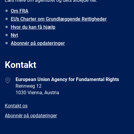
Læs mere om agenturet og dets arbejde her.
Om FRA
EU’s Charter om Grundlæggende Rettigheder
Hvor du kan få hjælp
Nyt
Abonnér på opdateringer
Kontakt
Address
European Union Agency for Fundamental Rights
Rennweg 12
1030 Vienna, Austria
E-
Kontakt os
mail
Newsletter
Abonnér på opdateringer
Facebook
Twitter
LinkedIn
YouTube
Newsletter
E-
RSS