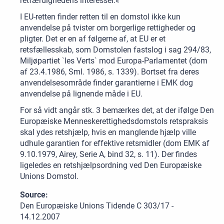
retfærdighedens interesser.«
I EU-retten finder retten til en domstol ikke kun
anvendelse på tvister om borgerlige rettigheder og
pligter. Det er en af følgerne af, at EU er et
retsfællesskab, som Domstolen fastslog i sag 294/83,
Miljøpartiet `les Verts` mod Europa-Parlamentet (dom
af 23.4.1986, Sml. 1986, s. 1339). Bortset fra deres
anvendelsesområde finder garantierne i EMK dog
anvendelse på lignende måde i EU.
For så vidt angår stk. 3 bemærkes det, at der ifølge Den
Europæiske Menneskerettighedsdomstols retspraksis
skal ydes retshjælp, hvis en manglende hjælp ville
udhule garantien for effektive retsmidler (dom EMK af
9.10.1979, Airey, Serie A, bind 32, s. 11). Der findes
ligeledes en retshjælpsordning ved Den Europæiske
Unions Domstol.
Source:
Den Europæiske Unions Tidende C 303/17 -
14.12.2007