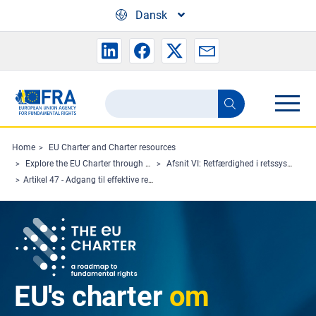
Skip to main content
Dansk
Search
Search
the
FRA
Home
EU Charter and Charter resources
Explore the EU Charter through Charterpedia
Afsnit VI: Retfærdighed i retssystemet
website
Artikel 47 - Adgang til effektive retsmidler og til en upartisk domstol
EU's charter
om