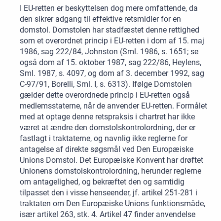
I EU-retten er beskyttelsen dog mere omfattende, da
den sikrer adgang til effektive retsmidler for en
domstol. Domstolen har stadfæstet denne rettighed
som et overordnet princip i EU-retten i dom af 15. maj
1986, sag 222/84, Johnston (Sml. 1986, s. 1651; se
også dom af 15. oktober 1987, sag 222/86, Heylens,
Sml. 1987, s. 4097, og dom af 3. december 1992, sag
C-97/91, Borelli, Sml. I, s. 6313). Ifølge Domstolen
gælder dette overordnede princip i EU-retten også
medlemsstaterne, når de anvender EU-retten. Formålet
med at optage denne retspraksis i chartret har ikke
været at ændre den domstolskontrolordning, der er
fastlagt i traktaterne, og navnlig ikke reglerne for
antagelse af direkte søgsmål ved Den Europæiske
Unions Domstol. Det Europæiske Konvent har drøftet
Unionens domstolskontrolordning, herunder reglerne
om antagelighed, og bekræftet den og samtidig
tilpasset den i visse henseender, jf. artikel 251-281 i
traktaten om Den Europæiske Unions funktionsmåde,
især artikel 263, stk. 4. Artikel 47 finder anvendelse