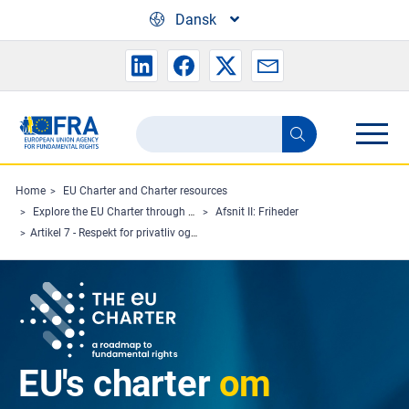
Skip to main content
Dansk
Search
Search
the
FRA
Home
EU Charter and Charter resources
Explore the EU Charter through Charterpedia
Afsnit II: Friheder
website
Artikel 7 - Respekt for privatliv og familieliv
EU's charter
om