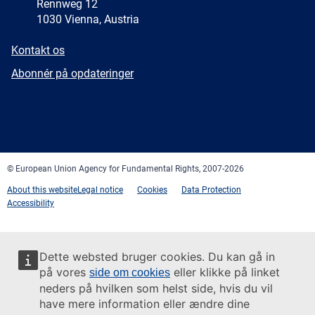
Rennweg 12
1030 Vienna, Austria
E-
Kontakt os
mail
Newsletter
Abonnér på opdateringer
Facebook
Twitter
LinkedIn
YouTube
Newsletter
E-
RSS
mail
© European Union Agency for Fundamental Rights, 2007-2026
About this website
Legal notice
Cookies
Data Protection
Accessibility
Dette websted bruger cookies. Du kan gå in
på vores
eller klikke på linket
side om cookies
neders på hvilken som helst side, hvis du vil
have mere information eller ændre dine