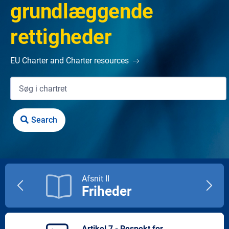
grundlæggende
rettigheder
EU Charter and Charter resources
Afsnit II
Friheder
Previous
Next
title
title
Artikel 7 - Respekt for