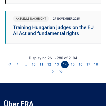
AKTUELLE NACHRICHT
27 NOVEMBER 2025
Training Hungarian judges on the EU
AI Act and fundamental rights
Displaying 261 - 280 of 2194
…
10
11
12
13
14
15
16
17
18
…
Über FRA