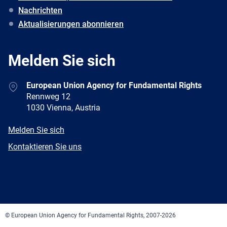
Nachrichten
Aktualisierungen abonnieren
Melden Sie sich
Address
European Union Agency for Fundamental Rights
Rennweg 12
1030 Vienna, Austria
E-
Melden Sie sich
mail
Newsletter
Kontaktieren Sie uns
Facebook
Twitter
LinkedIn
YouTube
Newsletter
E-
RSS
mail
© European Union Agency for Fundamental Rights, 2007-2026