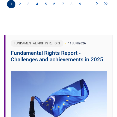
1
2
3
4
5
6
7
8
9
…
FUNDAMENTAL RIGHTS REPORT
11
JUNI
2026
Fundamental Rights Report -
Challenges and achievements in 2025