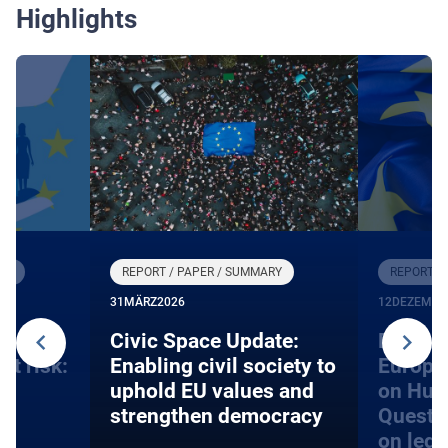
Highlights
RY
REPORT / PAPER / SUMMARY
REPORT /
31
MÄRZ
2026
12
DEZEMBE
an
​​Civic Space Update:
EU acce
at risk:
Enabling civil society to
Europe
d
uphold EU values and
on Hum
strengthen democracy
Questi
on lega