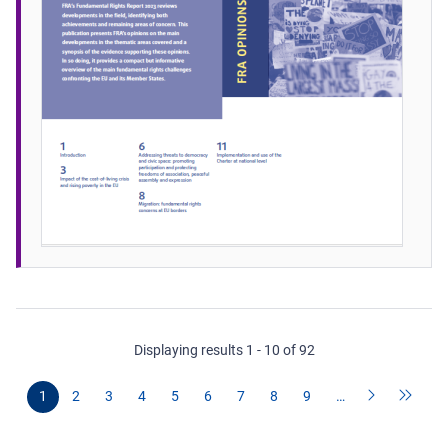
Displaying results 1 - 10 of 92
1
2
3
4
5
6
7
8
9
…