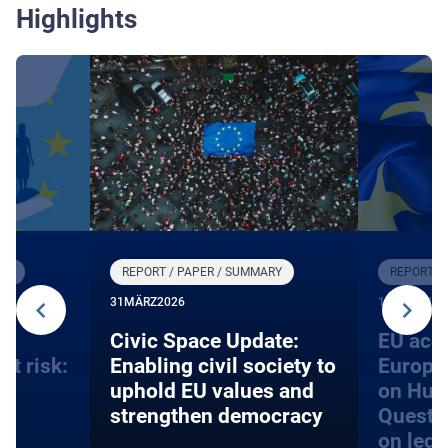
Highlights
RY
REPORT / PAPER / SUMMARY
REPORT /
31
MÄRZ
2026
12
DEZEMBE
an
​​Civic Space Update:
EU acce
at risk:
Enabling civil society to
Europe
d
uphold EU values and
on Hum
strengthen democracy
Questi
on lega