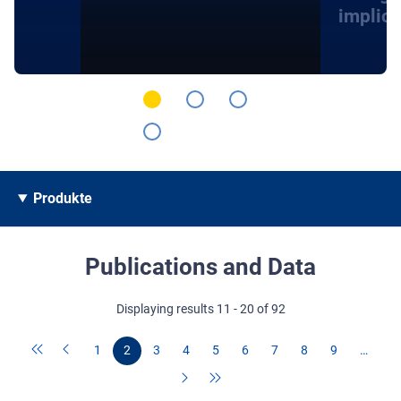
implica
Produkte
Publications and Data
Displaying results 11 - 20 of 92
1
2
3
4
5
6
7
8
9
…