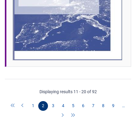
Displaying results 11 - 20 of 92
1
2
3
4
5
6
7
8
9
…