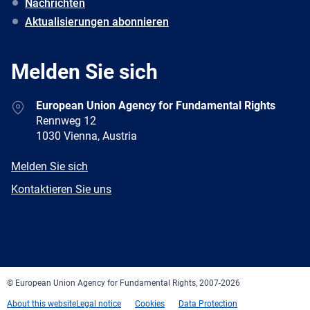
Nachrichten
Aktualisierungen abonnieren
Melden Sie sich
Address
European Union Agency for Fundamental Rights
Rennweg 12
1030 Vienna, Austria
E-
Melden Sie sich
mail
Newsletter
Kontaktieren Sie uns
Facebook
Twitter
LinkedIn
YouTube
Newsletter
E-
RSS
mail
© European Union Agency for Fundamental Rights, 2007-2026
About this website
Legal notice
Cookies
Data Protection