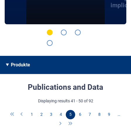
implica
Produkte
Publications and Data
Displaying results 41 - 50 of 92
1
2
3
4
5
6
7
8
9
…