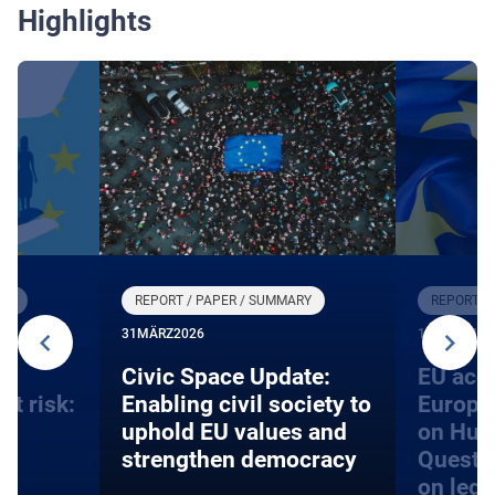
Highlights
RY
REPORT / PAPER / SUMMARY
REPORT /
31
MÄRZ
2026
12
DEZEMBE
an
​​Civic Space Update:
EU acce
at risk:
Enabling civil society to
Europe
d
uphold EU values and
on Hum
strengthen democracy
Questi
on lega