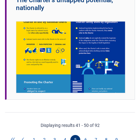
nationally
Displaying results 41 - 50 of 92
1
2
3
4
5
6
7
8
9
…