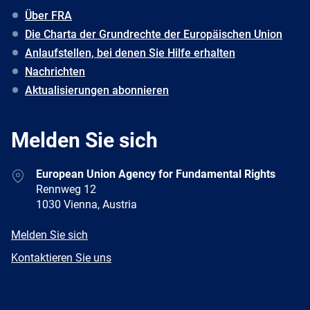
Über FRA
Die Charta der Grundrechte der Europäischen Union
Anlaufstellen, bei denen Sie Hilfe erhalten
Nachrichten
Aktualisierungen abonnieren
Melden Sie sich
Address
European Union Agency for Fundamental Rights
Rennweg 12
1030 Vienna, Austria
E-
Melden Sie sich
mail
Newsletter
Kontaktieren Sie uns
Facebook
Twitter
LinkedIn
YouTube
Newsletter
E-
RSS
mail