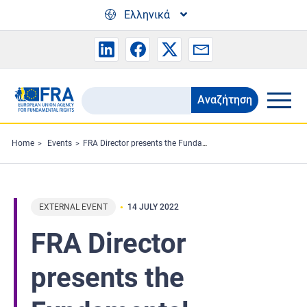
Skip to main content
Ελληνικά
Αναζήτηση
Search
the
FRA
Home
Events
FRA Director presents the Fundamental Rights Report to LIBE
website
EXTERNAL EVENT
14 JULY 2022
FRA Director
presents the