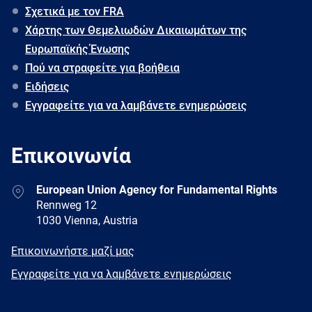
Σχετικά με τον FRA
Χάρτης των Θεμελιωδών Δικαιωμάτων της
Ευρωπαϊκής Ένωσης
Πού να στραφείτε για βοήθεια
Ειδήσεις
Εγγραφείτε για να λαμβάνετε ενημερώσεις
Επικοινωνία
Address
European Union Agency for Fundamental Rights
Rennweg 12
1030 Vienna, Austria
E-
Επικοινωνήστε μαζί μας
mail
Newsletter
Εγγραφείτε για να λαμβάνετε ενημερώσεις
Facebook
Twitter
LinkedIn
YouTube
Newsletter
E-
RSS