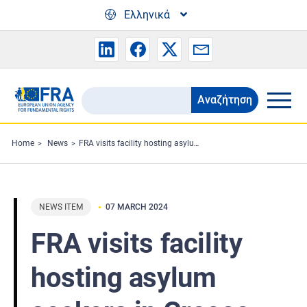
Skip to main content
Ελληνικά
Αναζήτηση
Search
the
FRA
Home
News
FRA visits facility hosting asylum seekers in Greece
website
NEWS ITEM
07 MARCH 2024
FRA visits facility
hosting asylum