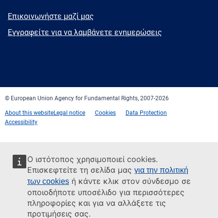
E-
Επικοινωνήστε μαζί μας
mail
Newsletter
Εγγραφείτε για να λαμβάνετε ενημερώσεις
Facebook
Twitter
LinkedIn
YouTube
Newsletter
E-
RSS
mail
© European Union Agency for Fundamental Rights, 2007-2026
About this website
Legal notice
Cookies
Data Protection
Accessibility
Ο ιστότοπος χρησιμοποιεί cookies.
Επισκεφτείτε τη σελίδα μας
για την πολιτική
ή κάντε κλικ στον σύνδεσμο σε
των cookies
οποιοδήποτε υποσέλιδο για περισσότερες
πληροφορίες και για να αλλάξετε τις
προτιμήσεις σας.