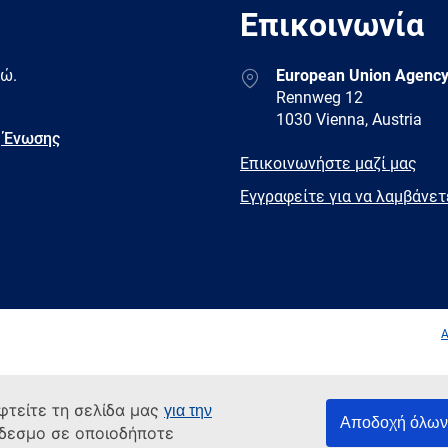
Επικοινωνία
Address
δώ.
European Union Agency
Rennweg 12
1030 Vienna, Austria
 Ένωσης
E-
Επικοινωνήστε μαζί μας
mail
Newsletter
Εγγραφείτε για να λαμβάνε
Facebook
Twitter
LinkedIn
YouTub
A
φτείτε τη σελίδα μας
για την
Αποδοχή όλων 
νδεσμο σε οποιοδήποτε