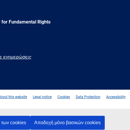
 for Fundamental Rights
τε ενημερώσεις
e
Newsletter
E-
RSS
mail
bout this website
Legal notice
Cookies
Data Protection
Accessibility
των cookies
Αποδοχή μόνο βασικών cookies