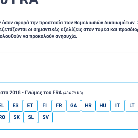
ν όσον αφορά την προστασία των θεμελιωδών δικαιωμάτων. 
ετάζονται οι σημαντικές εξελίξεις στον τομέα και προσδιορ
κολουθούν να προκαλούν ανησυχία.
ατα 2018 - Γνώμες του FRA
(434.79 KB)
EL
ES
ET
FI
FR
GA
HR
HU
IT
LT
RO
SK
SL
SV