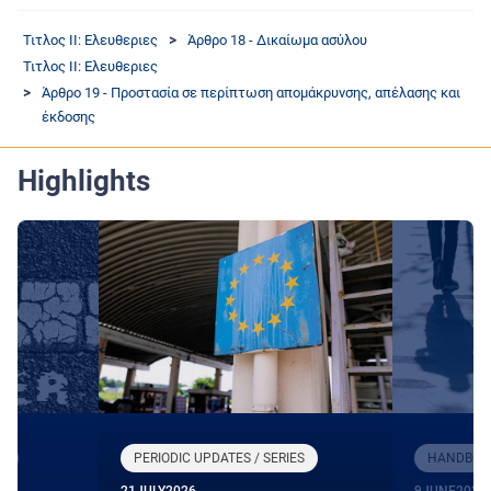
Τιτλος II: Ελευθεριες
Άρθρο 18 - Δικαίωμα ασύλου
Τιτλος II: Ελευθεριες
Άρθρο 19 - Προστασία σε περίπτωση απομάκρυνσης, απέλασης και
έκδοσης
Highlights
R
PERIODIC UPDATES / SERIES
HANDBOOK
21
JULY
2026
9
JUNE
2026