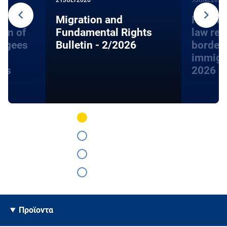
Migration and
Handbo
ion of
Fundamental Rights
law rel
fugees
Bulletin - 2/2026
border
immigra
hts
2026
Προϊοντα