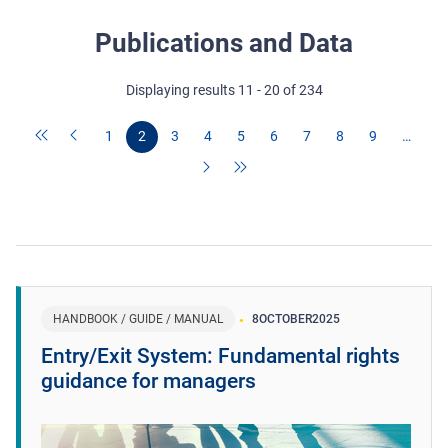
Publications and Data
Displaying results 11 - 20 of 234
1
2
3
4
5
6
7
8
9
…
HANDBOOK / GUIDE / MANUAL
8
OCTOBER
2025
Entry/Exit System: Fundamental rights
guidance for managers