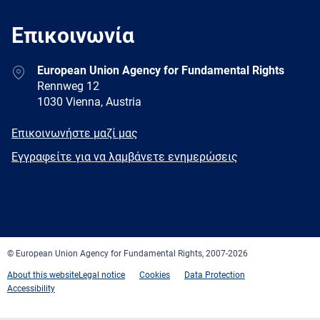
Επικοινωνία
Address
European Union Agency for Fundamental Rights
Rennweg 12
1030 Vienna, Austria
E-
Επικοινωνήστε μαζί μας
mail
Newsletter
Εγγραφείτε για να λαμβάνετε ενημερώσεις
Facebook
Twitter
LinkedIn
YouTube
Newsletter
E-
RSS
mail
© European Union Agency for Fundamental Rights, 2007-2026
About this website
Legal notice
Cookies
Data Protection
Accessibility