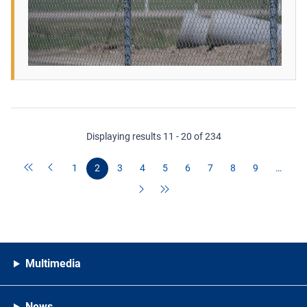
Displaying results 11 - 20 of 234
1
2
3
4
5
6
7
8
9
…
Multimedia
News