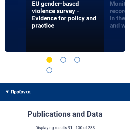
24
EU gender-based
Monito
violence survey -
record
Evidence for policy and
in the 
practice
and wa
Προϊοντα
Publications and Data
Displaying results 91 - 100 of 283