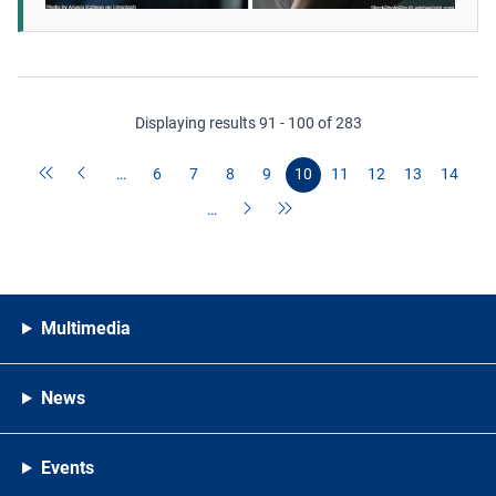
Displaying results 91 - 100 of 283
…
6
7
8
9
10
11
12
13
14
…
Multimedia
News
Events