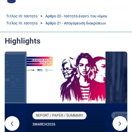
Τιτλος III: Ισοτητα
Άρθρο 20 - Ισότητα έναντι του νόμου
Τιτλος III: Ισοτητα
Άρθρο 21 - Απαγόρευση διακρίσεων
Highlights
REPORT / PAPER / SUMMARY
REPORT /
3
MARCH
2026
27
JANUARY