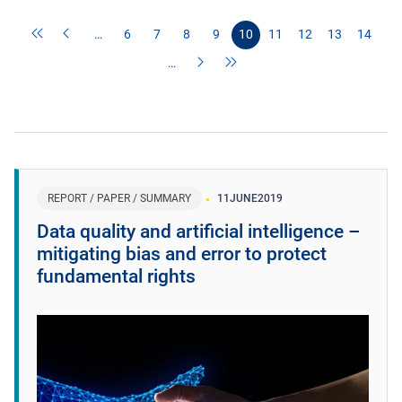
…
6
7
8
9
10
11
12
13
14
…
REPORT / PAPER / SUMMARY
11
JUNE
2019
Data quality and artificial intelligence –
mitigating bias and error to protect
fundamental rights