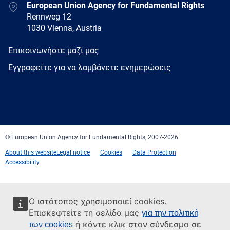
Address
European Union Agency for Fundamental Rights
Rennweg 12
1030 Vienna, Austria
E-
Επικοινωνήστε μαζί μας
mail
Newsletter
Εγγραφείτε για να λαμβάνετε ενημερώσεις
Facebook
Twitter
LinkedIn
YouTube
Newsletter
E-
RSS
mail
© European Union Agency for Fundamental Rights, 2007-2026
About this website
Legal notice
Cookies
Data Protection
Accessibility
Ο ιστότοπος χρησιμοποιεί cookies.
Επισκεφτείτε τη σελίδα μας
για την πολιτική
ή κάντε κλικ στον σύνδεσμο σε
των cookies