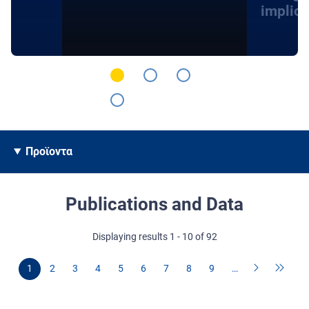
implica
Προϊοντα
Publications and Data
Displaying results 1 - 10 of 92
1
2
3
4
5
6
7
8
9
…