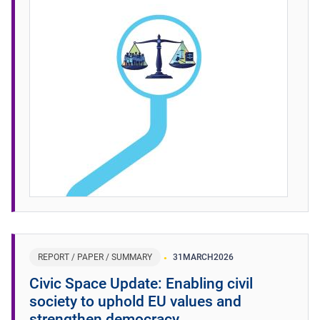
REPORT / PAPER / SUMMARY
31
MARCH
2026
​​Civic Space Update: Enabling civil
society to uphold EU values and
strengthen democracy