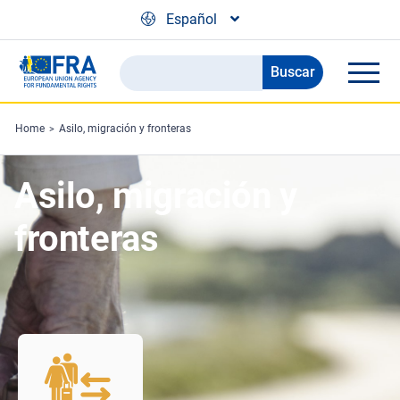
Skip to main content
Español
Buscar
Search
the
FRA
Home
Asilo, migración y fronteras
website
Asilo, migración y
fronteras