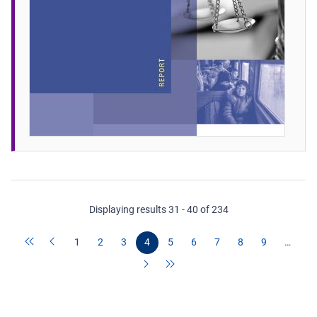
Displaying results 31 - 40 of 234
1
2
3
4
5
6
7
8
9
…