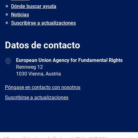
Dónde buscar ayuda
Noticias
Suscribirse a actualizaciones
Datos de contacto
Address
European Union Agency for Fundamental Rights
Rennweg 12
1030 Vienna, Austria
E-
Póngase en contacto con nosotros
mail
Newsletter
Suscribirse a actualizaciones
Facebook
Twitter
LinkedIn
YouTube
Newsletter
E-
RSS
mail