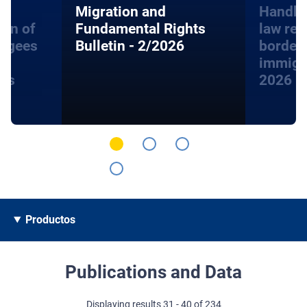
Migration and
Handbo
ion of
Fundamental Rights
law rel
fugees
Bulletin - 2/2026
border
immigra
hts
2026
Productos
Publications and Data
Displaying results 31 - 40 of 234