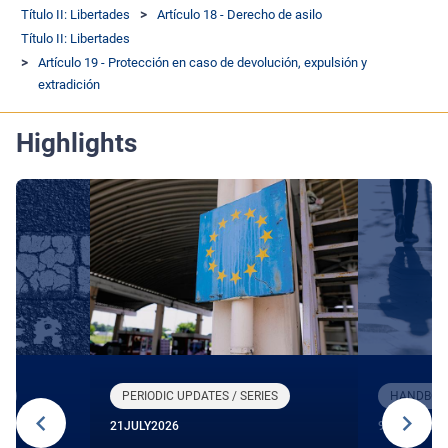
Título II: Libertades
Artículo 18 - Derecho de asilo
Título II: Libertades
Artículo 19 - Protección en caso de devolución, expulsión y
extradición
Highlights
R
PERIODIC UPDATES / SERIES
HANDBOOK
21
JULY
2026
9
JUNE
2026