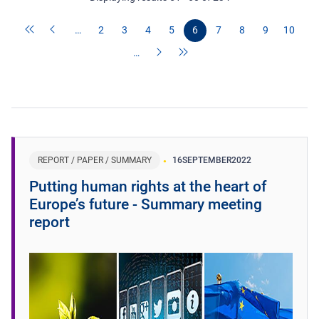
…
2
3
4
5
6
7
8
9
10
…
REPORT / PAPER / SUMMARY
16
SEPTEMBER
2022
Putting human rights at the heart of
Europe’s future - Summary meeting
report