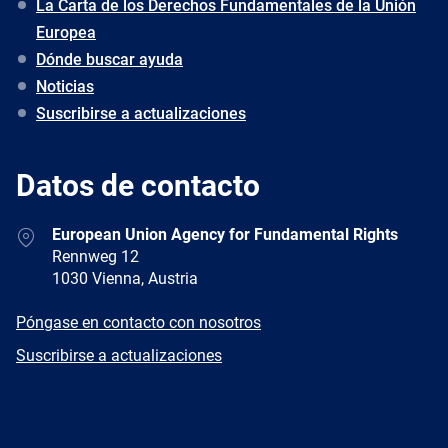
La Carta de los Derechos Fundamentales de la Unión
Europea
Dónde buscar ayuda
Noticias
Suscribirse a actualizaciones
Datos de contacto
Address
European Union Agency for Fundamental Rights
Rennweg 12
1030 Vienna, Austria
E-
Póngase en contacto con nosotros
mail
Newsletter
Suscribirse a actualizaciones
Facebook
Twitter
LinkedIn
YouTube
Newsletter
E-
RSS
mail