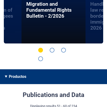
Migration and
Handbo
ion of
Fundamental Rights
law rel
fugees
Bulletin - 2/2026
border
immigra
hts
2026
Productos
Publications and Data
Displaying results 51 - 60 of 234