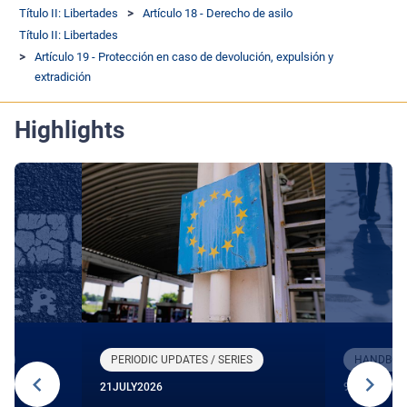
Título II: Libertades
Artículo 18 - Derecho de asilo
Título II: Libertades
Artículo 19 - Protección en caso de devolución, expulsión y
extradición
Highlights
R
PERIODIC UPDATES / SERIES
HANDBOOK
21
JULY
2026
9
JUNE
2026