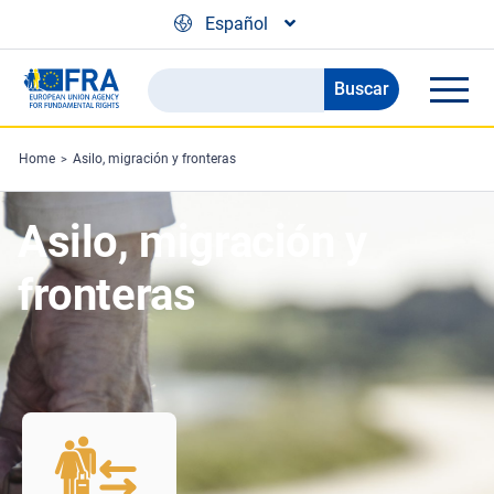
Skip to main content
Español
Buscar
Search
the
FRA
Home
Asilo, migración y fronteras
website
Asilo, migración y
fronteras