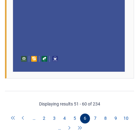
Displaying results 51 - 60 of 234
…
2
3
4
5
6
7
8
9
10
…