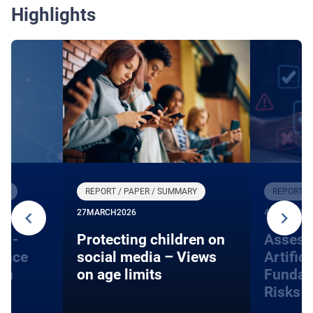
Highlights
RY
REPORT / PAPER / SUMMARY
REPORT /
27
MARCH
2026
4
DECEMBE
s -
Protecting children on
Assess
gence
social media – Views
Artifici
on
on age limits
Fundam
Risks