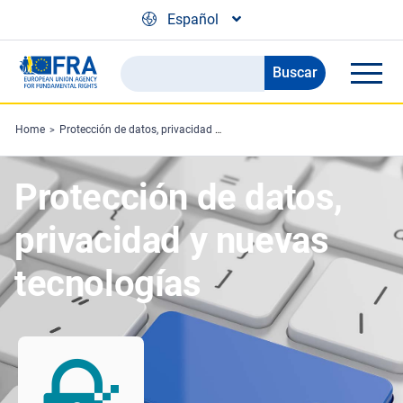
Skip to main content
Español
Buscar
Search
the
FRA
Home
Protección de datos, privacidad y nuevas tecnologías
website
Protección de datos,
privacidad y nuevas
tecnologías