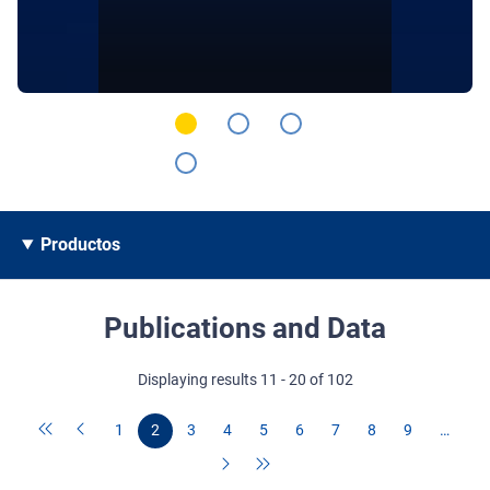
Productos
Publications and Data
Displaying results 11 - 20 of 102
1
2
3
4
5
6
7
8
9
…