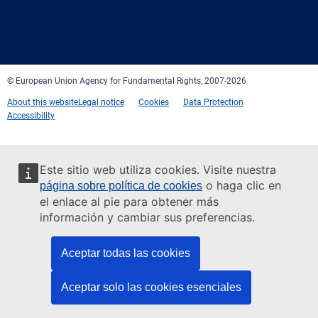
Facebook
Twitter
LinkedIn
YouTube
Newsletter
E-
RSS
mail
© European Union Agency for Fundamental Rights, 2007-2026
About this website
Legal notice
Cookies
Data Protection
Accessibility
Este sitio web utiliza cookies. Visite nuestra
o haga clic en
página sobre política de cookies
el enlace al pie para obtener más
información y cambiar sus preferencias.
Aceptar todas las cookies
Aceptar solo las cookies esenciales