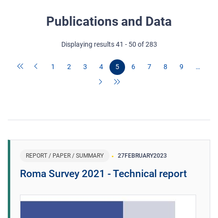
Publications and Data
Displaying results 41 - 50 of 283
1
2
3
4
5
6
7
8
9
…
REPORT / PAPER / SUMMARY
27
FEBRUARY
2023
Roma Survey 2021 - Technical report