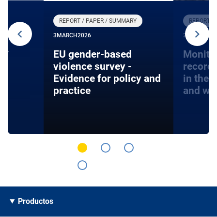
REPORT / PAPER / SUMMARY
REPORT /
3
MARCH
2026
27
JANUARY
24
EU gender-based
Monito
violence survey -
record
Evidence for policy and
in the 
practice
and wa
Productos