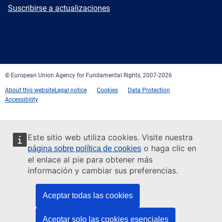
mail
Newsletter
Suscribirse a actualizaciones
Facebook
Twitter
LinkedIn
YouTube
Newsletter
E-
RSS
mail
© European Union Agency for Fundamental Rights, 2007-2026
About this website
Legal notice
Cookies
Data Protection
Accessibility
Este sitio web utiliza cookies. Visite nuestra
o haga clic en
página sobre política de cookies
el enlace al pie para obtener más
información y cambiar sus preferencias.
Aceptar todas las cookies
Aceptar solo las cookies esenciales