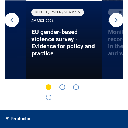
REPORT / PAPER / SUMMARY
REPORT /
3
MARCH
2026
27
JANUARY
24
EU gender-based
Monito
violence survey -
record
Evidence for policy and
in the 
practice
and wa
Productos