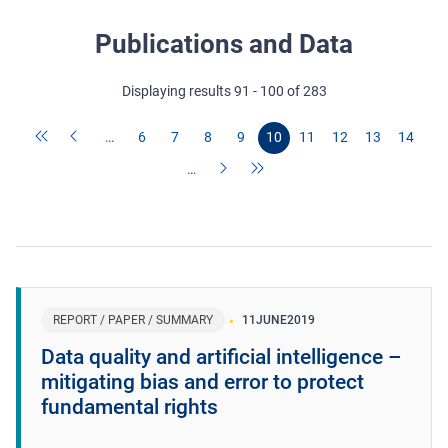
Publications and Data
Displaying results 91 - 100 of 283
…
6
7
8
9
10
11
12
13
14
…
REPORT / PAPER / SUMMARY
11
JUNE
2019
Data quality and artificial intelligence –
mitigating bias and error to protect
fundamental rights