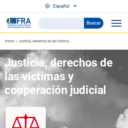
Skip to main content
Español
Buscar
Search
the
FRA
Home
Justicia, derechos de las víctimas y cooperación judicial
website
Justicia, derechos de
las víctimas y
cooperación judicial