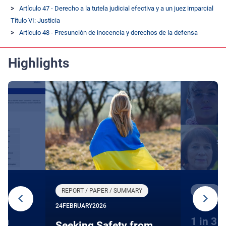
Artículo 47 - Derecho a la tutela judicial efectiva y a un juez imparcial
Título VI: Justicia
Artículo 48 - Presunción de inocencia y derechos de la defensa
Highlights
REPORT / PAPER / SUMMARY
VIDEO
15 DECE
24
FEBRUARY
2026
on
1 in 3 
Seeking Safety from