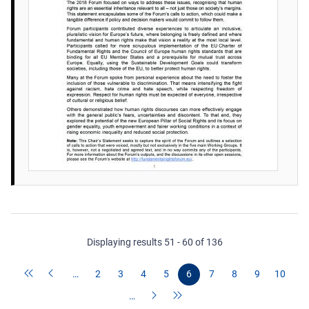
Displaying results 51 - 60 of 136
…
2
3
4
5
6
7
8
9
10
…