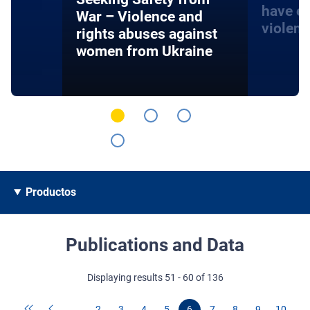
have e
War – Violence and
violen
rights abuses against
women from Ukraine
Productos
Publications and Data
Displaying results 51 - 60 of 136
…
2
3
4
5
6
7
8
9
10