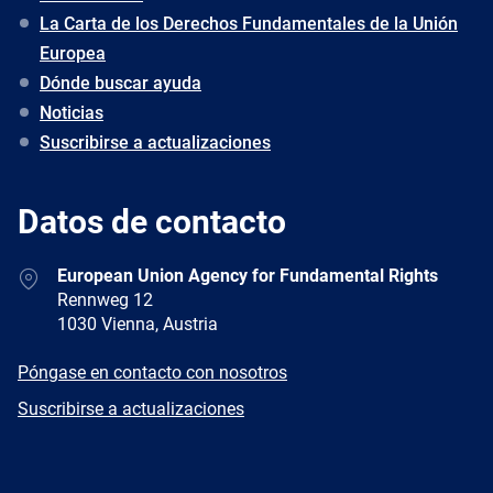
La Carta de los Derechos Fundamentales de la Unión
Europea
Dónde buscar ayuda
Noticias
Suscribirse a actualizaciones
Datos de contacto
Address
European Union Agency for Fundamental Rights
Rennweg 12
1030 Vienna, Austria
E-
Póngase en contacto con nosotros
mail
Newsletter
Suscribirse a actualizaciones
Facebook
Twitter
LinkedIn
YouTube
Newsletter
E-
RSS
mail