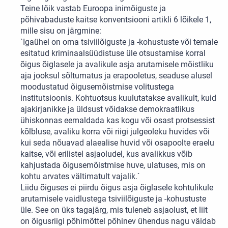
Teine lõik vastab Euroopa inimõiguste ja
põhivabaduste kaitse konventsiooni artikli 6 lõikele 1,
mille sisu on järgmine:
`Igaühel on oma tsiviilõiguste ja -kohustuste või temale
esitatud kriminaalsüüdistuse üle otsustamise korral
õigus õiglasele ja avalikule asja arutamisele mõistliku
aja jooksul sõltumatus ja erapooletus, seaduse alusel
moodustatud õigusemõistmise volitustega
institutsioonis. Kohtuotsus kuulutatakse avalikult, kuid
ajakirjanikke ja üldsust võidakse demokraatlikus
ühiskonnas eemaldada kas kogu või osast protsessist
kõlbluse, avaliku korra või riigi julgeoleku huvides või
kui seda nõuavad alaealise huvid või osapoolte eraelu
kaitse, või erilistel asjaoludel, kus avalikkus võib
kahjustada õigusemõistmise huve, ulatuses, mis on
kohtu arvates vältimatult vajalik.`
Liidu õiguses ei piirdu õigus asja õiglasele kohtulikule
arutamisele vaidlustega tsiviilõiguste ja -kohustuste
üle. See on üks tagajärg, mis tuleneb asjaolust, et liit
on õigusriigi põhimõttel põhinev ühendus nagu väidab