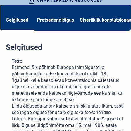
CHARTERPEDIA RESOURCES
Selgitused
Pretsedendiõigus
Siseriiklik konstutsiona
Selgitused
Text:
Esimene lõik põhineb Euroopa inimõiguste ja
põhivabaduste kaitse konventsiooni artiklil 13.
`Igaühel, kelle käesolevas konventsioonis sätestatud
õigusi ja vabadusi on rikutud, on õigus tõhusale
menetlusele enda kaitseks riigivõimude ees ka siis, kui
rikkumise pani toime ametiisik.`
Liidu õigusega antav kaitse on siiski ulatuslikum, sest
see tagab õiguse tõhusale õiguskaitsevahendile
kohtus. Euroopa Kohus sätestas nimetatud õiguse kui
liidu õiguse üldpõhimõtte oma 15. mai 1986. aasta