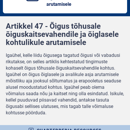
article
artic
arutamisele
Artikkel 47 - Õigus tõhusale
õiguskaitsevahendile ja õiglasele
kohtulikule arutamisele
Igaühel, kelle liidu õigusega tagatud õigusi või vabadusi
rikutakse, on selles artiklis kehtestatud tingimuste
kohaselt õigus tõhusale õiguskaitsevahendile kohtus.
Igaühel on õigus õiglasele ja avalikule asja arutamisele
mõistliku aja jooksul sõltumatus ja erapooletus seaduse
alusel moodustatud kohtus. Igaühel peab olema
võimalus saada nõu ja kaitset ning olla esindatud. Isikule,
kellel puuduvad piisavad vahendid, antakse tasuta
õigusabi sellises ulatuses, mis tagab talle võimaluse
kohtusse pöörduda.