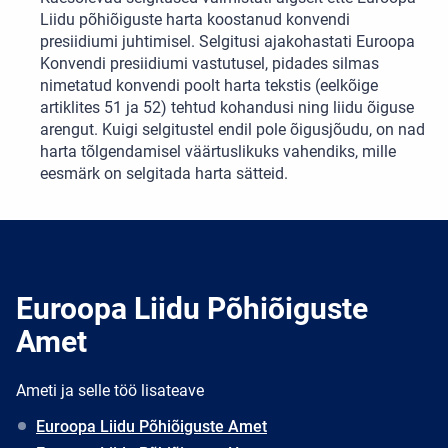
Liidu põhiõiguste harta koostanud konvendi
presiidiumi juhtimisel. Selgitusi ajakohastati Euroopa
Konvendi presiidiumi vastutusel, pidades silmas
nimetatud konvendi poolt harta tekstis (eelkõige
artiklites 51 ja 52) tehtud kohandusi ning liidu õiguse
arengut. Kuigi selgitustel endil pole õigusjõudu, on nad
harta tõlgendamisel väärtuslikuks vahendiks, mille
eesmärk on selgitada harta sätteid.
Euroopa Liidu Põhiõiguste
Amet
Ameti ja selle töö lisateave
Euroopa Liidu Põhiõiguste Amet