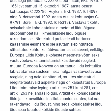
otsusega (kohtuasi C-222/84: Johnston, EKL 1986, lk I-
1651; vt samuti 15. oktoobri 1987. aasta otsust
kohtuasjas C-222/86: Heylens, EKL 1987, lk I-4097
ning 3. detsembri 1992. aasta otsust kohtuasjas C-
97/91: Borelli, EKL 1992, lk I-6313). Vastavalt kohtu
seisukohale kohaldatakse nimetatud liidu õiguse
üldpõhimõtet ka liikmesriikidele liidu õiguse
rakendamisel. Nimetatud pretsedendi hartasse
kaasamise eesmärk ei ole asutamislepingutega
sätestatud kohtuliku läbivaatamise süsteemi, eelkõige
Euroopa Liidu Kohtus koheste meetmete võtmiseks
vastuvõetavaks tunnistamist käsitlevaid reegleid,
muuta. Euroopa Konvent on arutanud liidu kohtuliku
läbivaatamise süsteemi, sealhulgas vastuvõetavuse
reegleid, ning neid kinnitanud, muutes nimetatud
reeglite teatavaid aspekte, nagu on kajastatud Euroopa
Liidu toimimise lepingu artiklites 251 kuni 281, eriti
artikli 263 neljandas lõigus. Artiklit 47 kohaldatakse
liidu ja liikmesriikide institutsioonide suhtes, kui nad
rakendavad liidu õigust, ning seda kohaldatakse liidu
õigusega tagatud kõikide õiguste suhtes.