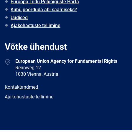
Euroopa Liidu Põhiõiguste Harta
Kuhu pöörduda abi saamiseks?
Uudised
Ajakohastuste tellimine
Võtke ühendust
Address
European Union Agency for Fundamental Rights
Rennweg 12
1030 Vienna, Austria
E-
Kontaktandmed
mail
Newsletter
Ajakohastuste tellimine
Facebook
Twitter
LinkedIn
YouTube
Newsletter
E-
RSS
mail