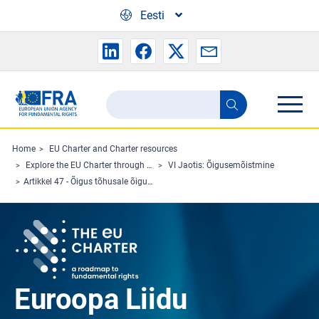
Skip to main content
Eesti
Search
Search
the
FRA
Home
EU Charter and Charter resources
Explore the EU Charter through Charterpedia
VI Jaotis: Õigusemõistmine
website
Artikkel 47 - Õigus tõhusale õiguskaitsevahendile ja õiglasele kohtulikule arutamisele
Euroopa Liidu