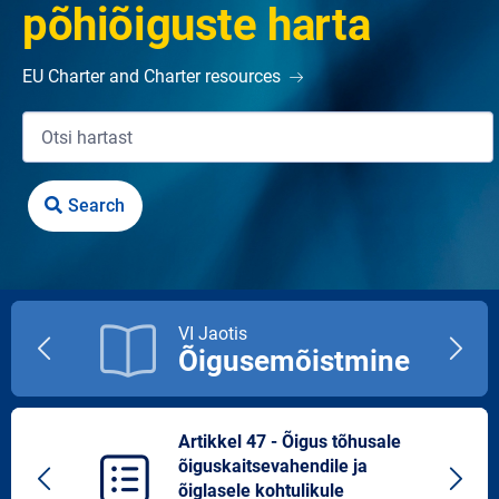
põhiõiguste harta
EU Charter and Charter resources
VI Jaotis
Õigusemõistmine
Previous
Next
title
title
Artikkel 47 - Õigus tõhusale
õiguskaitsevahendile ja
Previous
Next
õiglasele kohtulikule