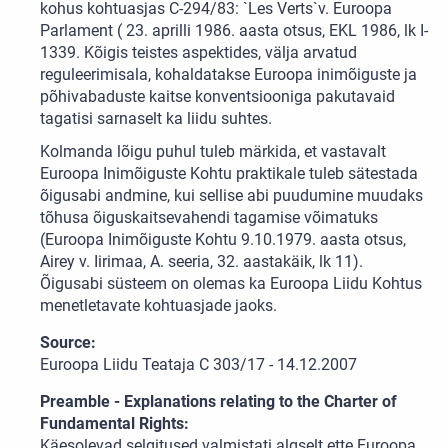
kohus kohtuasjas C-294/83: `Les Verts`v. Euroopa
Parlament ( 23. aprilli 1986. aasta otsus, EKL 1986, lk I-
1339. Kõigis teistes aspektides, välja arvatud
reguleerimisala, kohaldatakse Euroopa inimõiguste ja
põhivabaduste kaitse konventsiooniga pakutavaid
tagatisi sarnaselt ka liidu suhtes.
Kolmanda lõigu puhul tuleb märkida, et vastavalt
Euroopa Inimõiguste Kohtu praktikale tuleb sätestada
õigusabi andmine, kui sellise abi puudumine muudaks
tõhusa õiguskaitsevahendi tagamise võimatuks
(Euroopa Inimõiguste Kohtu 9.10.1979. aasta otsus,
Airey v. Iirimaa, A. seeria, 32. aastakäik, lk 11).
Õigusabi süsteem on olemas ka Euroopa Liidu Kohtus
menetletavate kohtuasjade jaoks.
Source:
Euroopa Liidu Teataja C 303/17 - 14.12.2007
Preamble - Explanations relating to the Charter of
Fundamental Rights:
Käesolevad selgitused valmistati algselt ette Euroopa