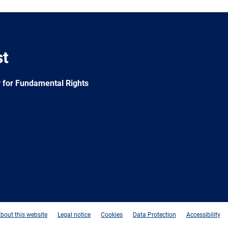
st
 for Fundamental Rights
e
Newsletter
E-
RSS
mail
bout this website
Legal notice
Cookies
Data Protection
Accessibility