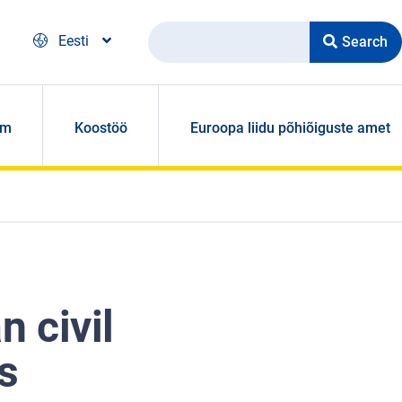
Search
Eesti
om
Koostöö
Euroopa liidu põhiõiguste amet
 civil
s