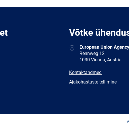
et
Võtke ühendu
Address
European Union Agency
Rennweg 12
1030 Vienna, Austria
E-
Kontaktandmed
mail
Newsletter
Ajakohastuste tellimine
Facebook
Twitter
LinkedIn
YouTub
A