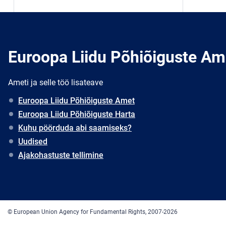
Euroopa Liidu Põhiõiguste Am
Ameti ja selle töö lisateave
Euroopa Liidu Põhiõiguste Amet
Euroopa Liidu Põhiõiguste Harta
Kuhu pöörduda abi saamiseks?
Uudised
Ajakohastuste tellimine
© European Union Agency for Fundamental Rights, 2007-2026