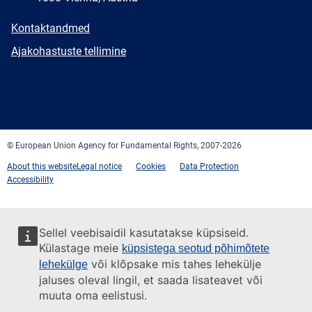
E-
Kontaktandmed
mail
Newsletter
Ajakohastuste tellimine
Facebook
Twitter
LinkedIn
YouTube
Newsletter
E-
RSS
mail
© European Union Agency for Fundamental Rights, 2007-2026
About this website
Legal notice
Cookies
Data Protection
Accessibility
Sellel veebisaidil kasutatakse küpsiseid.
Külastage meie
küpsistega seotud põhimõtete
või klõpsake mis tahes lehekülje
lehekülge
jaluses oleval lingil, et saada lisateavet või
muuta oma eelistusi.