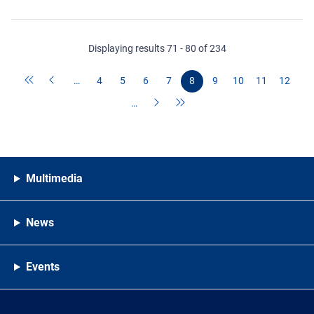
Displaying results 71 - 80 of 234
…
4
5
6
7
8
9
10
11
12
…
Multimedia
News
Events