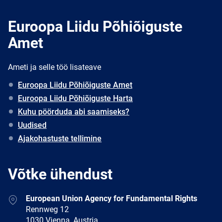
Euroopa Liidu Põhiõiguste
Amet
Ameti ja selle töö lisateave
Euroopa Liidu Põhiõiguste Amet
Euroopa Liidu Põhiõiguste Harta
Kuhu pöörduda abi saamiseks?
Uudised
Ajakohastuste tellimine
Võtke ühendust
Address
European Union Agency for Fundamental Rights
Rennweg 12
1030 Vienna, Austria