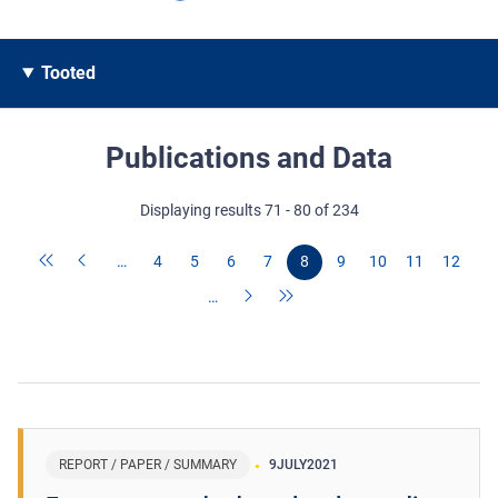
Tooted
Publications and Data
Displaying results 71 - 80 of 234
…
4
5
6
7
8
9
10
11
12
…
REPORT / PAPER / SUMMARY
9
JULY
2021