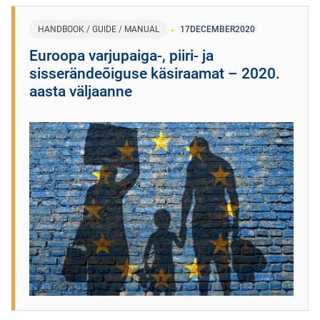
HANDBOOK / GUIDE / MANUAL
17
DECEMBER
2020
Euroopa varjupaiga-, piiri- ja
sisserändeõiguse käsiraamat – 2020.
aasta väljaanne