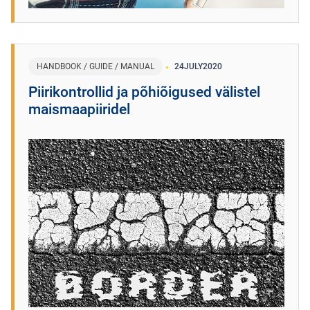
HANDBOOK / GUIDE / MANUAL
24
JULY
2020
Piirikontrollid ja põhiõigused välistel
maismaapiiridel