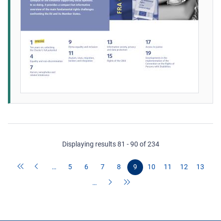
Displaying results 81 - 90 of 234
…
5
6
7
8
9
10
11
12
13
…