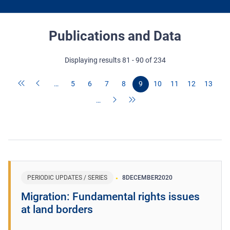
Publications and Data
Displaying results 81 - 90 of 234
…
5
6
7
8
9
10
11
12
13
…
PERIODIC UPDATES / SERIES
8
DECEMBER
2020
Migration: Fundamental rights issues
at land borders