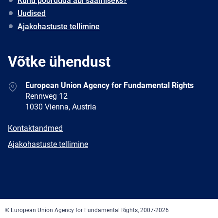
Kuhu pöörduda abi saamiseks?
Uudised
Ajakohastuste tellimine
Võtke ühendust
Address
European Union Agency for Fundamental Rights
Rennweg 12
1030 Vienna, Austria
E-
Kontaktandmed
mail
Newsletter
Ajakohastuste tellimine
Facebook
Twitter
LinkedIn
YouTube
Newsletter
E-
RSS
mail
© European Union Agency for Fundamental Rights, 2007-2026