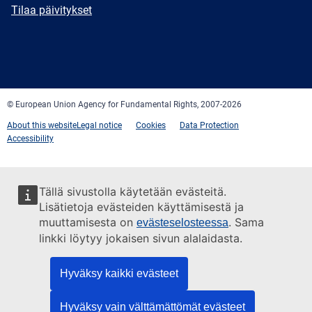
mail
Newsletter
Tilaa päivitykset
Facebook
Twitter
LinkedIn
YouTube
Newsletter
E-
RSS
mail
© European Union Agency for Fundamental Rights, 2007-2026
About this website
Legal notice
Cookies
Data Protection
Accessibility
Tällä sivustolla käytetään evästeitä.
Lisätietoja evästeiden käyttämisestä ja
muuttamisesta on
. Sama
evästeselosteessa
linkki löytyy jokaisen sivun alalaidasta.
Hyväksy kaikki evästeet
Hyväksy vain välttämättömät evästeet