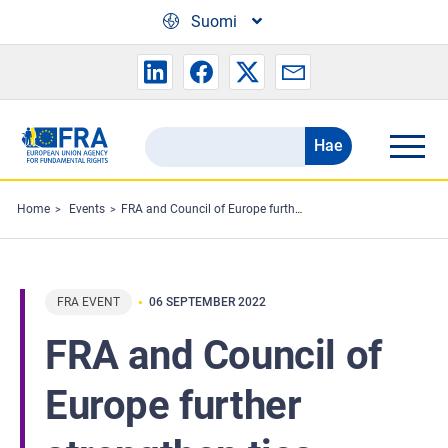
Skip to main content
Suomi
Hae
Search
the
FRA
Home
Events
FRA and Council of Europe further strengthen ties
website
FRA EVENT
06 SEPTEMBER 2022
FRA and Council of
Europe further