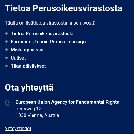
Tietoa Perusoikeusvirastosta
Täällä on lisätietoa virastosta ja sen työstä.
Tietoa Perusoikeusvirastosta
Euroopan Unionin Perusoikeuskirja
Mistä apua saa
Uutiset
Tilaa päivitykset
Ota yhteyttä
Address
European Union Agency for Fundamental Rights
Rennweg 12
1030 Vienna, Austria
E-
Yhteystiedot