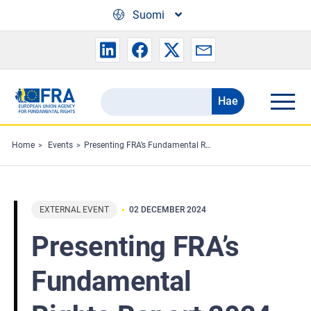
Skip to main content
Suomi
Hae
Search
the
FRA
Home
Events
Presenting FRA’s Fundamental Rights Report 2024 in Italy
website
EXTERNAL EVENT
02 DECEMBER 2024
Presenting FRA’s
Fundamental