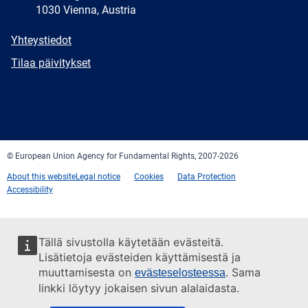
1030 Vienna, Austria
E-
Yhteystiedot
mail
Newsletter
Tilaa päivitykset
Facebook
Twitter
LinkedIn
YouTube
Newsletter
E-
RSS
mail
© European Union Agency for Fundamental Rights, 2007-2026
About this website
Legal notice
Cookies
Data Protection
Accessibility
Tällä sivustolla käytetään evästeitä.
Lisätietoja evästeiden käyttämisestä ja
muuttamisesta on
. Sama
evästeselosteessa
linkki löytyy jokaisen sivun alalaidasta.