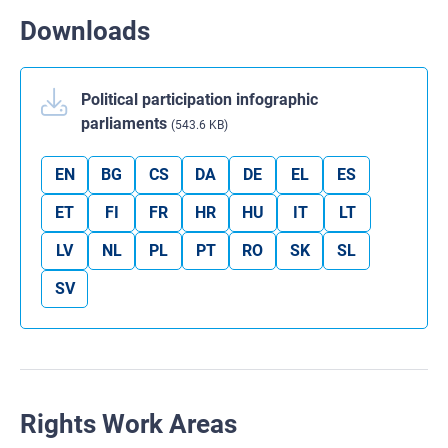
Downloads
Political participation infographic
parliaments
(543.6 KB)
EN
BG
CS
DA
DE
EL
ES
ET
FI
FR
HR
HU
IT
LT
LV
NL
PL
PT
RO
SK
SL
SV
Rights Work Areas