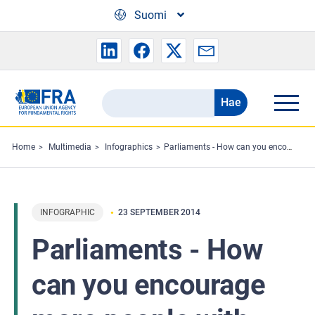
Skip to main content
Suomi
Hae
Search
the
FRA
Home
Multimedia
Infographics
Parliaments - How can you encourage more people with disabilities to vote?
website
INFOGRAPHIC
23 SEPTEMBER 2014
Parliaments - How
can you encourage