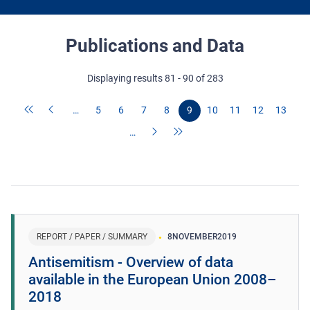
Publications and Data
Displaying results 81 - 90 of 283
…
5
6
7
8
9
10
11
12
13
…
REPORT / PAPER / SUMMARY
8
NOVEMBER
2019
Antisemitism - Overview of data
available in the European Union 2008–
2018