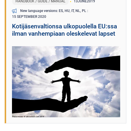
HANDBOOK / GUIDE / MANUAL
13
JUNE
2019
New language versions: ES, HU, IT, NL, PL
15 SEPTEMBER 2020
Kotijäsenvaltionsa ulkopuolella EU:ssa
ilman vanhempiaan oleskelevat lapset