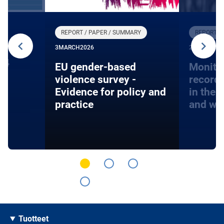
REPORT / PAPER / SUMMARY
REPORT /
3
MARCH
2026
27
JANUARY
24
EU gender-based
Monito
violence survey -
record
Evidence for policy and
in the 
practice
and wa
Tuotteet