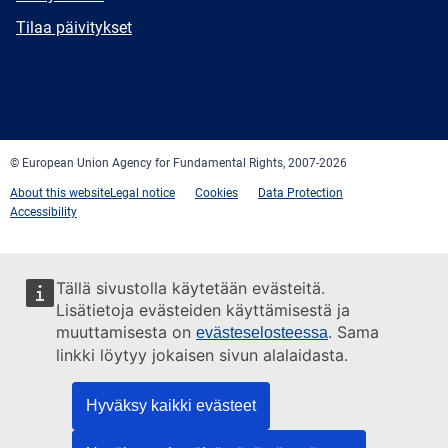
mail
Newsletter
Tilaa päivitykset
Facebook
Twitter
LinkedIn
YouTube
Newsletter
E-
RSS
mail
© European Union Agency for Fundamental Rights, 2007-2026
About this website
Legal notice
Cookies
Data Protection
Accessibility
Tällä sivustolla käytetään evästeitä.
Lisätietoja evästeiden käyttämisestä ja
muuttamisesta on
. Sama
evästeselosteessa
linkki löytyy jokaisen sivun alalaidasta.
Hyväksy kaikki evästeet