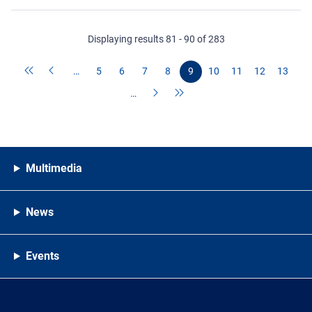
Displaying results 81 - 90 of 283
…
5
6
7
8
9
10
11
12
13
…
Multimedia
News
Events