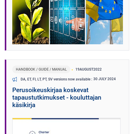
HANDBOOK / GUIDE / MANUAL
19
AUGUST
2022
30 JULY 2024
DA, ET, FI, LT, PT, SV versions now available
Perusoikeuskirjaa koskevat
tapaustutkimukset - kouluttajan
käsikirja