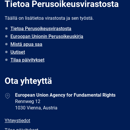
Tietoa Perusoikeusvirastosta
Täällä on lisätietoa virastosta ja sen työstä.
Tietoa Perusoikeusvirastosta
Euroopan Unionin Perusoikeuskirja
Mistä apua saa
Uutiset
Tilaa päivitykset
Ota yhteyttä
Address
European Union Agency for Fundamental Rights
Rennweg 12
1030 Vienna, Austria
E-
Yhteystiedot
mail
Newsletter