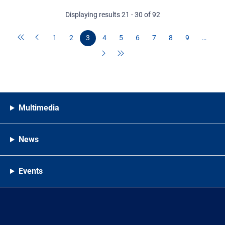
Displaying results 21 - 30 of 92
1
2
3
4
5
6
7
8
9
…
Multimedia
News
Events