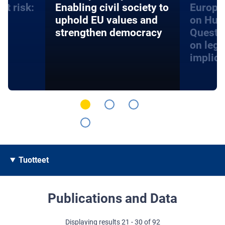
at risk:
Enabling civil society to
Europe
d
uphold EU values and
on Hum
strengthen democracy
Questi
on lega
implica
Tuotteet
Publications and Data
Displaying results 21 - 30 of 92