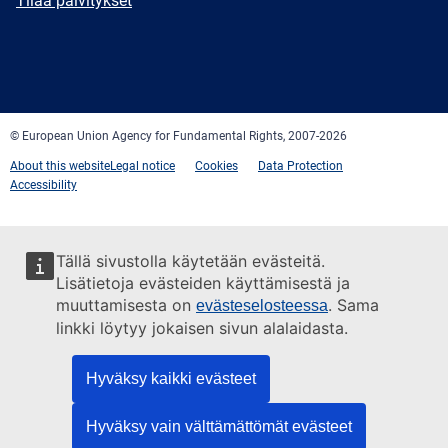
Tilaa päivitykset
Facebook
Twitter
LinkedIn
YouTube
Newsletter
E-
RSS
mail
© European Union Agency for Fundamental Rights, 2007-2026
About this website
Legal notice
Cookies
Data Protection
Accessibility
Tällä sivustolla käytetään evästeitä.
Lisätietoja evästeiden käyttämisestä ja
muuttamisesta on
. Sama
evästeselosteessa
linkki löytyy jokaisen sivun alalaidasta.
Hyväksy kaikki evästeet
Hyväksy vain välttämättömät evästeet