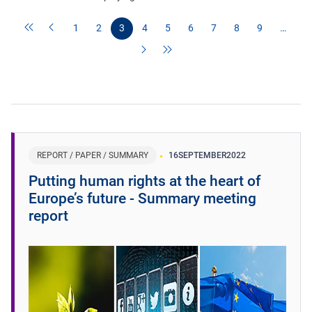
1
2
3
4
5
6
7
8
9
…
REPORT / PAPER / SUMMARY
16
SEPTEMBER
2022
Putting human rights at the heart of
Europe’s future - Summary meeting
report