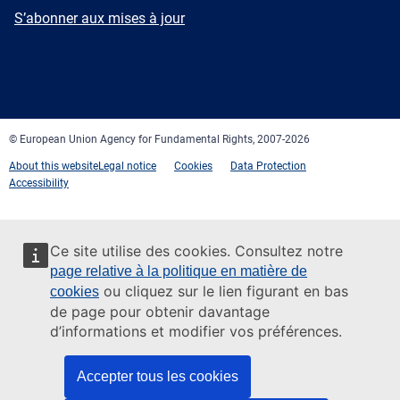
mail
Newsletter
S’abonner aux mises à jour
Facebook
Twitter
LinkedIn
YouTube
Newsletter
E-
RSS
mail
© European Union Agency for Fundamental Rights, 2007-2026
About this website
Legal notice
Cookies
Data Protection
Accessibility
Ce site utilise des cookies. Consultez notre
page relative à la politique en matière de
ou cliquez sur le lien figurant en bas
cookies
de page pour obtenir davantage
d’informations et modifier vos préférences.
Accepter tous les cookies