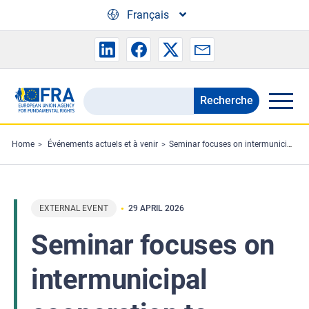
Skip to main content
Français
Recherche
Search
the
FRA
Home
Événements actuels et à venir
Seminar focuses on intermunicipal cooperation to combat domestic violence
website
EXTERNAL EVENT
29 APRIL 2026
Seminar focuses on
intermunicipal