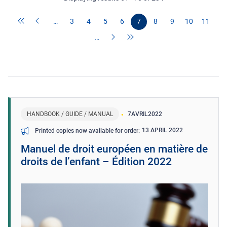
…
3
4
5
6
7
8
9
10
11
…
HANDBOOK / GUIDE / MANUAL
7
AVRIL
2022
13 APRIL 2022
Printed copies now available for order
Manuel de droit européen en matière de
droits de l’enfant – Édition 2022