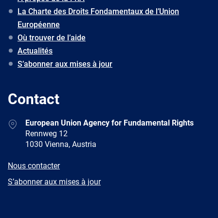
La Charte des Droits Fondamentaux de l’Union
Européenne
Où trouver de l’aide
Actualités
S’abonner aux mises à jour
Contact
Address
European Union Agency for Fundamental Rights
Rennweg 12
1030 Vienna, Austria
E-
Nous contacter
mail
Newsletter
S’abonner aux mises à jour
Facebook
Twitter
LinkedIn
YouTube
Newsletter
E-
RSS
mail