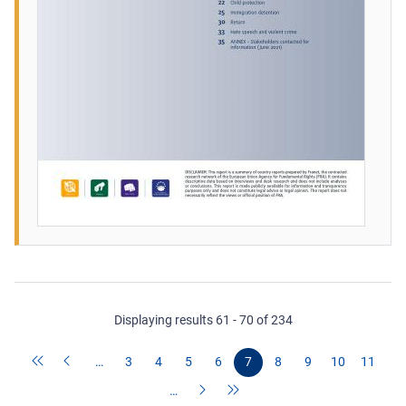
Displaying results 61 - 70 of 234
…
3
4
5
6
7
8
9
10
11
…