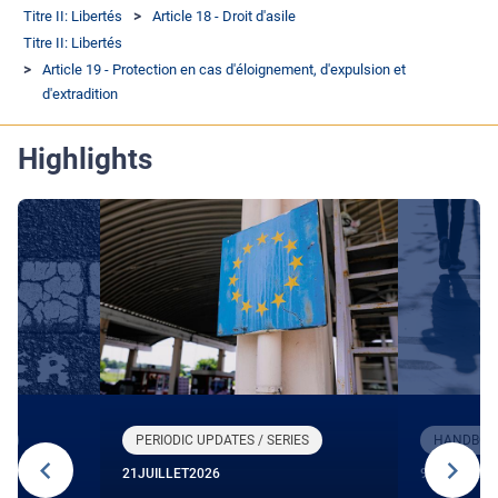
Titre II: Libertés
Article 18 - Droit d'asile
Titre II: Libertés
Article 19 - Protection en cas d'éloignement, d'expulsion et
d'extradition
Highlights
R
PERIODIC UPDATES / SERIES
HANDBOOK
21
JUILLET
2026
9
JUIN
2026