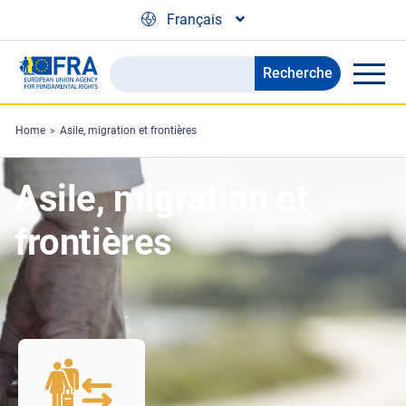
Skip to main content
Français
Recherche
Search
the
FRA
Home
Asile, migration et frontières
website
Asile, migration et
frontières