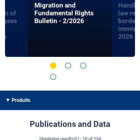
Migration and
Handbo
ion of
Fundamental Rights
law rel
fugees
Bulletin - 2/2026
border
immigra
hts
2026
Produits
Publications and Data
Displaying results 61 - 70 of 234