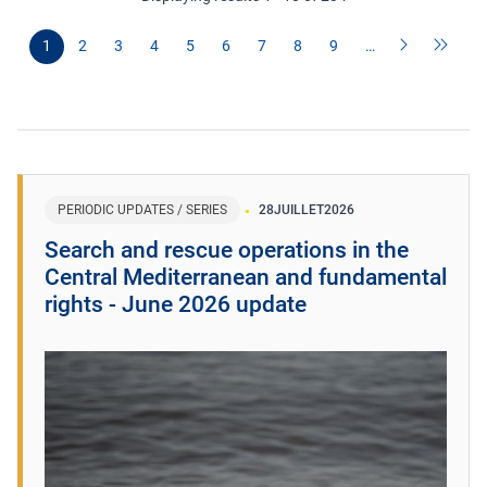
1
2
3
4
5
6
7
8
9
…
PERIODIC UPDATES / SERIES
28
JUILLET
2026
Search and rescue operations in the
Central Mediterranean and fundamental
rights - June 2026 update