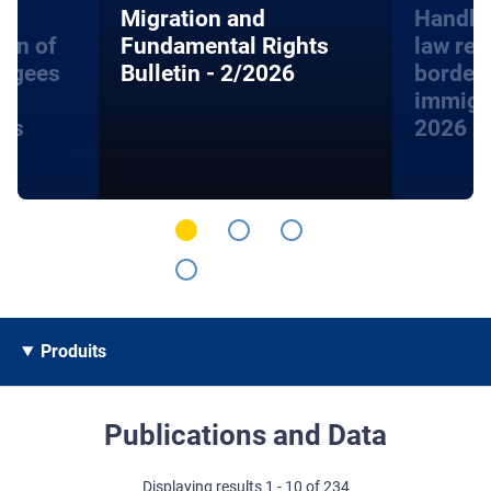
Migration and
Handbo
ion of
Fundamental Rights
law rel
fugees
Bulletin - 2/2026
border
immigra
hts
2026
Produits
Publications and Data
Displaying results 1 - 10 of 234