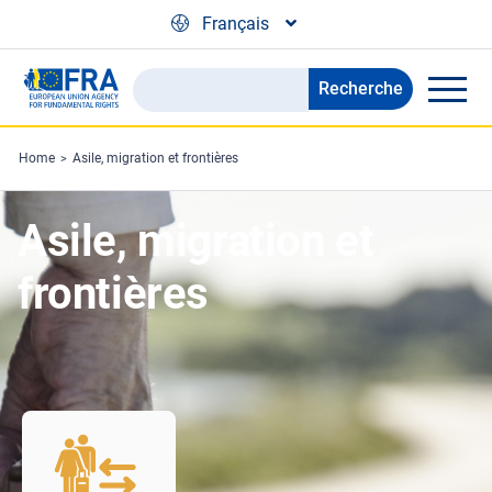
Skip to main content
Français
Recherche
Search
the
FRA
Home
Asile, migration et frontières
website
Asile, migration et
frontières