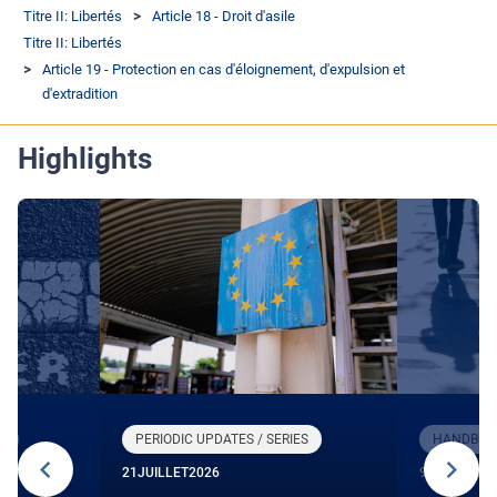
Titre II: Libertés
Article 18 - Droit d'asile
Titre II: Libertés
Article 19 - Protection en cas d'éloignement, d'expulsion et
d'extradition
Highlights
R
PERIODIC UPDATES / SERIES
HANDBOOK
21
JUILLET
2026
9
JUIN
2026