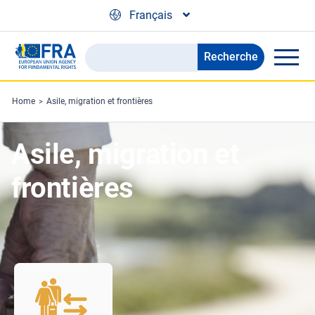
Skip to main content
Français
Recherche
Search
the
FRA
Home
Asile, migration et frontières
website
Asile, migration et
frontières