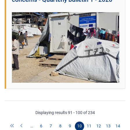
Displaying results 91 - 100 of 234
…
6
7
8
9
10
11
12
13
14