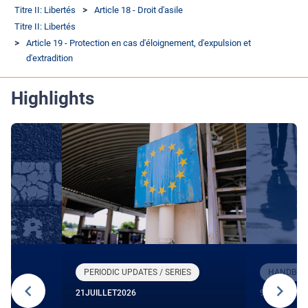
Titre II: Libertés
Article 18 - Droit d'asile
Titre II: Libertés
Article 19 - Protection en cas d'éloignement, d'expulsion et
d'extradition
Highlights
R
PERIODIC UPDATES / SERIES
HANDBOOK
21
JUILLET
2026
9
JUIN
2026