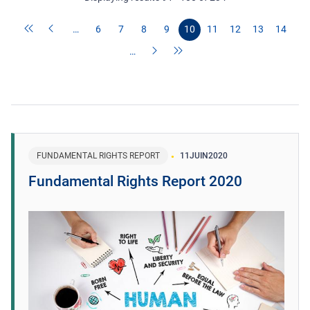
…
6
7
8
9
10
11
12
13
14
…
FUNDAMENTAL RIGHTS REPORT
11
JUIN
2020
Fundamental Rights Report 2020