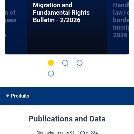
Migration and
Handbo
ion of
Fundamental Rights
law rel
fugees
Bulletin - 2/2026
border
immigra
hts
2026
Produits
Publications and Data
Displaying results 91 - 100 of 234