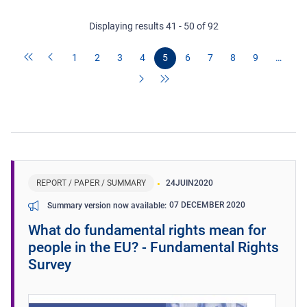
Displaying results 41 - 50 of 92
1
2
3
4
5
6
7
8
9
…
REPORT / PAPER / SUMMARY
24
JUIN
2020
07 DECEMBER 2020
Summary version now available
What do fundamental rights mean for
people in the EU? - Fundamental Rights
Survey