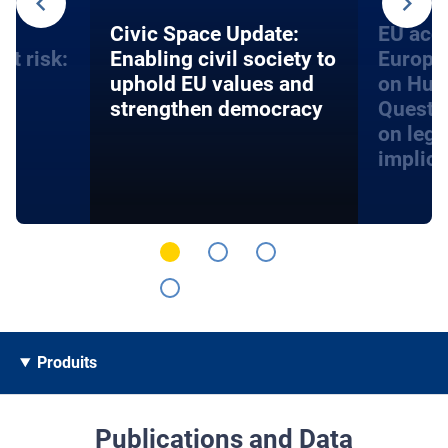
an
​​Civic Space Update:
EU acce
at risk:
Enabling civil society to
Europe
d
uphold EU values and
on Hum
strengthen democracy
Questi
on lega
implica
Produits
Publications and Data