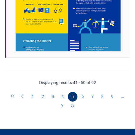
Displaying results 41 - 50 of 92
1
2
3
4
5
6
7
8
9
…