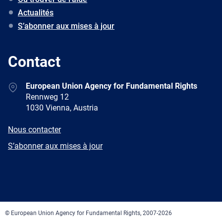
Actualités
S’abonner aux mises à jour
Contact
Address
European Union Agency for Fundamental Rights
Rennweg 12
1030 Vienna, Austria
E-
Nous contacter
mail
Newsletter
S’abonner aux mises à jour
Facebook
Twitter
LinkedIn
YouTube
Newsletter
E-
RSS
mail
© European Union Agency for Fundamental Rights, 2007-2026