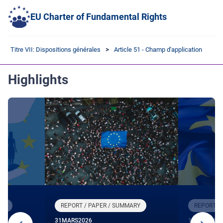
EU Charter of Fundamental Rights
Titre VII: Dispositions générales
Article 51 - Champ d'application
Highlights
RY
REPORT / PAPER / SUMMARY
REPORT /
31
MARS
2026
12
DÉCEMBR