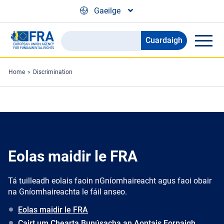
Skip to main content
Gaeilge
Cuardaigh
Search
the
FRA
Home
Discrimination
website
Eolas maidir le FRA
Tá tuilleadh eolais faoin nGníomhaireacht agus faoi obair
na Gníomhaireachta le fáil anseo.
Eolas maidir le FRA
Cairt um Chearta Bunúsacha an Aontais Eorpaigh