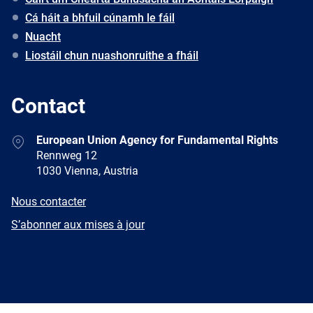
Cá háit a bhfuil cúnamh le fáil
Nuacht
Liostáil chun nuashonruithe a fháil
Contact
Address
European Union Agency for Fundamental Rights
Rennweg 12
1030 Vienna, Austria
E-
Nous contacter
mail
Newsletter
S’abonner aux mises à jour
Facebook
Twitter
LinkedIn
YouTube
Newsletter
E-
RSS
mail