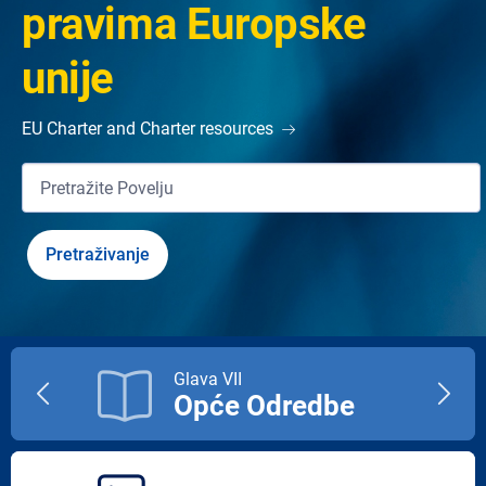
pravima Europske
unije
EU Charter and Charter resources
Glava VII
Opće Odredbe
Previous
Next
title
title