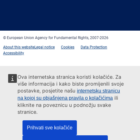
Facebook
Twitter
LinkedIn
YouTube
Newsletter
E-
RSS
mail
© European Union Agency for Fundamental Rights, 2007-2026
About this website
Legal notice
Cookies
Data Protection
Accessibility
Ova internetska stranica koristi kolačiće. Za
više informacija i kako biste promijenili svoje
postavke, posjetite našu
internetsku stranicu
ili
na kojoj su objašnjena pravila o kolačićima
kliknite na poveznicu u podnožju svake
stranice.
Prihvati sve kolačiće