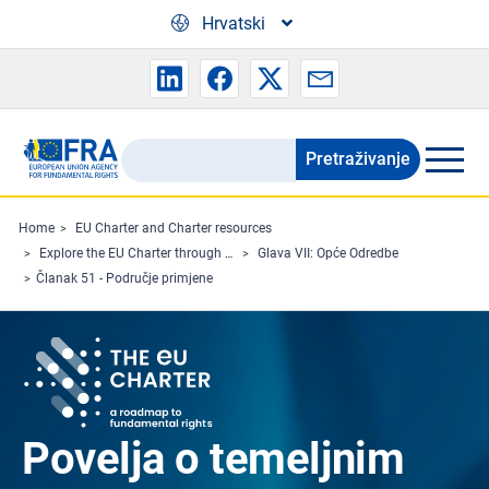
Skip to main content
Hrvatski
Pretraživanje
Search
the
FRA
Home
EU Charter and Charter resources
Explore the EU Charter through Charterpedia
Glava VII: Opće Odredbe
website
Članak 51 - Područje primjene
Povelja o temeljnim