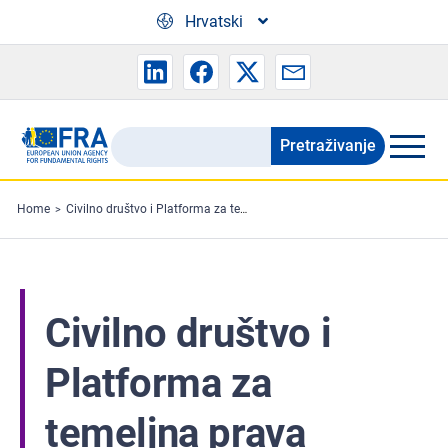
Skip to main content
Hrvatski
Pretraživanje
Search
the
FRA
Home
Civilno društvo i Platforma za temeljna prava
website
Civilno društvo i
Platforma za
temeljna prava