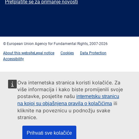
Newsletter
Pretplatite se za primanje novosti
Facebook
Twitter
LinkedIn
YouTube
Newsletter
E-
RSS
mail
© European Union Agency for Fundamental Rights, 2007-2026
About this website
Legal notice
Cookies
Data Protection
Accessibility
Ova internetska stranica koristi kolačiće. Za
više informacija i kako biste promijenili svoje
postavke, posjetite našu
internetsku stranicu
ili
na kojoj su objašnjena pravila o kolačićima
kliknite na poveznicu u podnožju svake
stranice.
Prihvati sve kolačiće