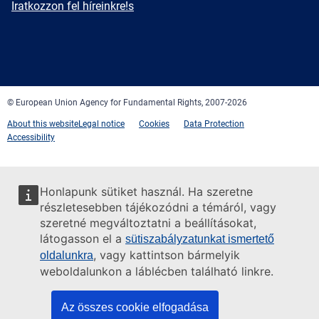
Newsletter
Iratkozzon fel híreinkre!s
Facebook
Twitter
LinkedIn
YouTube
Newsletter
E-
RSS
mail
© European Union Agency for Fundamental Rights, 2007-2026
About this website
Legal notice
Cookies
Data Protection
Accessibility
Honlapunk sütiket használ. Ha szeretne
részletesebben tájékozódni a témáról, vagy
szeretné megváltoztatni a beállításokat,
látogasson el a
sütiszabályzatunkat ismertető
, vagy kattintson bármelyik
oldalunkra
weboldalunkon a láblécben található linkre.
Az összes cookie elfogadása