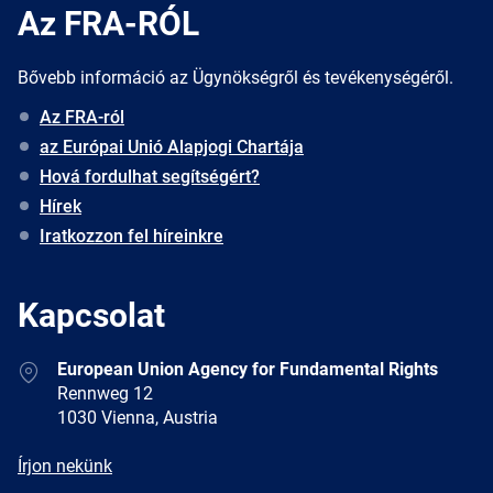
Az FRA-RÓL
Bővebb információ az Ügynökségről és tevékenységéről.
Az FRA-ról
az Európai Unió Alapjogi Chartája
Hová fordulhat segítségért?
Hírek
Iratkozzon fel híreinkre
Kapcsolat
Address
European Union Agency for Fundamental Rights
Rennweg 12
1030 Vienna, Austria
E-
Írjon nekünk
mail