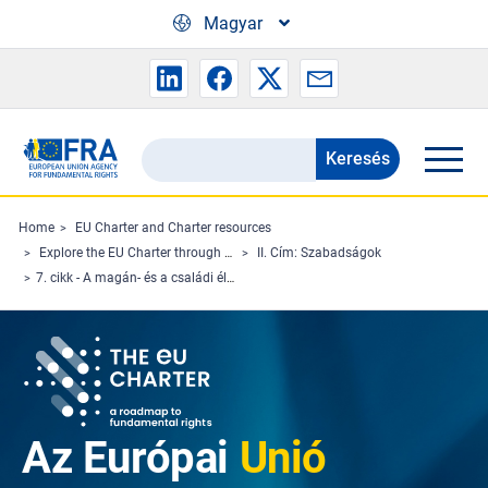
Skip to main content
Magyar
Keresés
Search
the
FRA
Home
EU Charter and Charter resources
Explore the EU Charter through Charterpedia
II. Cím: Szabadságok
website
7. cikk - A magán- és a családi élet tiszteletben tartása
Az Európai
Unió