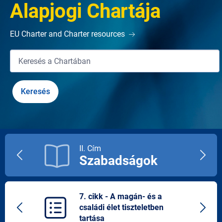
Alapjogi Chartája
EU Charter and Charter resources
II. Cím
Szabadságok
Previous
Next
title
title
7. cikk - A magán- és a
családi élet tiszteletben
Previous
Next
tartása