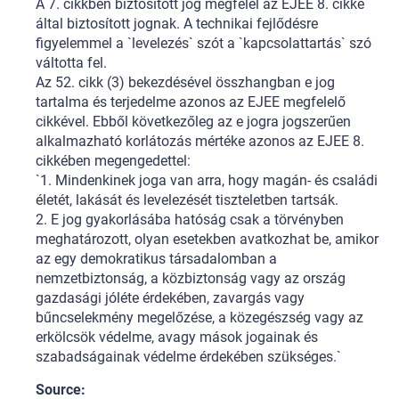
A 7. cikkben biztosított jog megfelel az EJEE 8. cikke
által biztosított jognak. A technikai fejlődésre
figyelemmel a `levelezés` szót a `kapcsolattartás` szó
váltotta fel.
Az 52. cikk (3) bekezdésével összhangban e jog
tartalma és terjedelme azonos az EJEE megfelelő
cikkével. Ebből következőleg az e jogra jogszerűen
alkalmazható korlátozás mértéke azonos az EJEE 8.
cikkében megengedettel:
`1. Mindenkinek joga van arra, hogy magán- és családi
életét, lakását és levelezését tiszteletben tartsák.
2. E jog gyakorlásába hatóság csak a törvényben
meghatározott, olyan esetekben avatkozhat be, amikor
az egy demokratikus társadalomban a
nemzetbiztonság, a közbiztonság vagy az ország
gazdasági jóléte érdekében, zavargás vagy
bűncselekmény megelőzése, a közegészség vagy az
erkölcsök védelme, avagy mások jogainak és
szabadságainak védelme érdekében szükséges.`
Source: